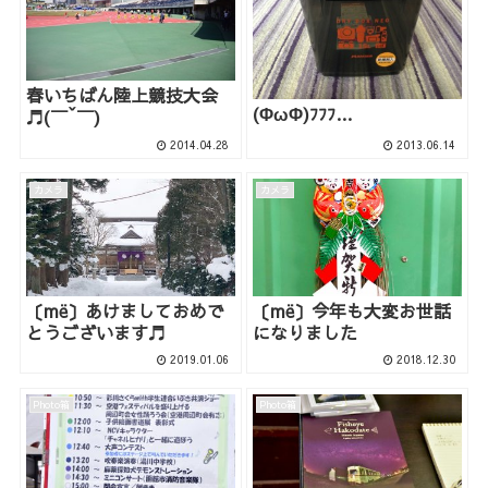
春いちばん陸上競技大会
(ΦωΦ)ﾌﾌﾌ…
♬(￣ˇ￣)
2014.04.28
2013.06.14
カメラ
カメラ
〔më〕あけましておめで
〔më〕今年も大変お世話
とうございます♬
になりました
2019.01.06
2018.12.30
Photo箱
Photo箱