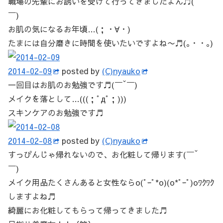
職場の先輩にお誘いを受けて行ってきましたよん♬(￣ˇ
￣)
お肌の気になるお年頃…(；・∀・)
たまには自分磨きに時間を使いたいですよね〜♬(｡・・｡)
2014-02-09
posted by
(C)nyauko
一回目はお肌のお勉強です♬(￣ˇ￣)
メイクを落として…(((；ﾟдﾟ；)))
スキンケアのお勉強です♬
2014-02-08
posted by
(C)nyauko
すっぴんじゃ帰れないので、お化粧して帰ります(￣ˇ
￣)
メイク用品たくさんあると女性ならo(ﾟｰﾟ*o)(o*ﾟｰﾟ)oﾜｸﾜｸ
しますよね♬
綺麗にお化粧してもらって帰ってきました♬