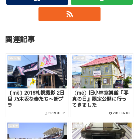
関連記事
Photo箱
Photo箱
〔më〕2019札幌撮影 2日
〔më〕旧小林寫眞館『写
目 乃木坂な妻たち〜街ブ
真の日』限定公開に行っ
ラ
てきました
2019.06.02
2016.06.03
カメラ
カメラ