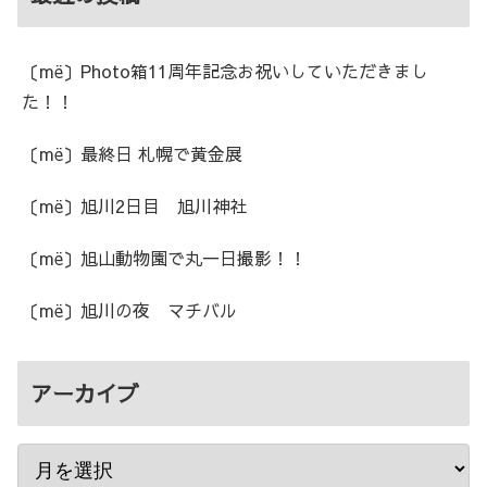
〔më〕Photo箱11周年記念お祝いしていただきまし
た！！
〔më〕最終日 札幌で黄金展
〔më〕旭川2日目 旭川神社
〔më〕旭山動物園で丸一日撮影！！
〔më〕旭川の夜 マチバル
アーカイブ