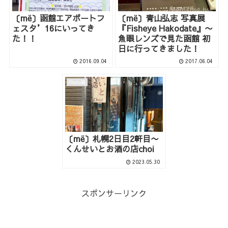
〔më〕函館エアポートフ
〔më〕青山弘志 写真展
ェスタ’16にいってき
『Fisheye Hakodate』〜
た！！
魚眼レンズで見た函館 初
日に行ってきました！
2016.09.04
2017.06.04
Photo箱
〔më〕札幌2日目2軒目〜
くんせいとお酒の店choi
2023.05.30
スポンサーリンク