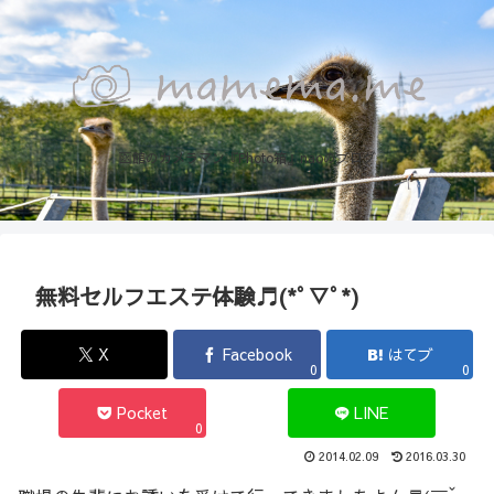
函館のカメラマン『Photo箱』naoのブログ
無料セルフエステ体験♬(*ﾟ▽ﾟ*)
X
Facebook
はてブ
0
0
Pocket
LINE
0
2014.02.09
2016.03.30