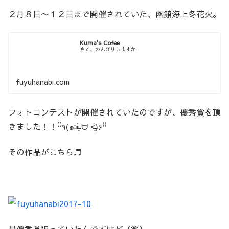
２月８日〜１２日まで開催されていた、函館海上冬花火。
Kuma's Cofee
さて、のんびりしますか
fuyuhanabi.com
フォトコンテストが開催されていたのですが、優秀賞を頂
きました！！⁽⁽٩(๑˃̶͈̀ ᗨ ˂̶͈́)۶⁾⁾
その作品がこちら♬