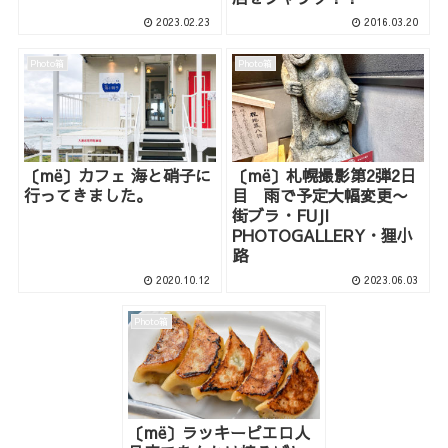
2023.02.23
2016.03.20
Photo箱
Photo箱
〔më〕カフェ 海と硝子に
〔më〕札幌撮影第2弾2日
行ってきました。
目 雨で予定大幅変更〜
街ブラ・FUJI
PHOTOGALLERY・狸小
路
2020.10.12
2023.06.03
Photo箱
〔më〕ラッキーピエロ人