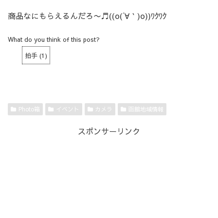
商品なにもらえるんだろ〜♬((o(´∀｀)o))ﾜｸﾜｸ
What do you think of this post?
拍手
(
1
)
Photo箱
イベント
カメラ
函館地域情報
スポンサーリンク