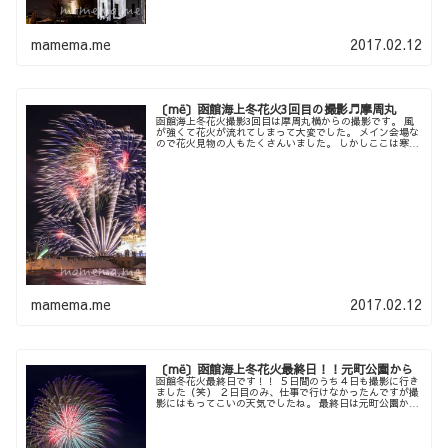
mamema.me
2017.02.12
〔më〕函館海上冬花火3回目の撮影♬摩周丸
函館海上冬花火撮影3回目は摩周丸横からの撮影です。 風
が強くて花火が流れてしまって大変でした。 メイン会場な
ので花火見物の人もたくさんいました。 しかしここは寒
い！！（笑） 撮影していたポイントは摩周丸で少し風が防
がれていたのですが、本当の...
mamema.me
2017.02.12
〔më〕函館海上冬花火最終日！！元町公園から
函館冬花火最終日です！！ ５日間のうち４日も撮影に行き
ました（笑） ２日目のみ、仕事で行けなかったんですが撮
影にはもってこいの天気でしたね。 最終日は元町公園から
の撮影です。ここは昨年の初日に撮影しています。 函館山
のロープウェイも運休にな...