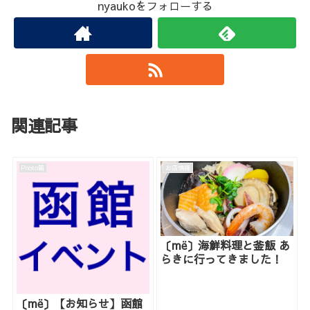
nyaukoをフォローする
関連記事
Photo箱
お店情報
〔më〕海鮮料理と釜飯 あ
らきに行ってきました！
〔më〕【お知らせ】函館