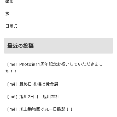
撮影
旅
日常♫
最近の投稿
〔më〕Photo箱11周年記念お祝いしていただきまし
た！！
〔më〕最終日 札幌で黄金展
〔më〕旭川2日目 旭川神社
〔më〕旭山動物園で丸一日撮影！！