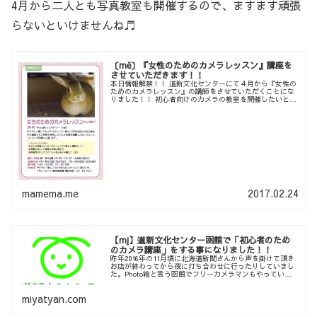
4月から二人とも写真教室も開催するので、ますます頑張
らないといけませんね♬
〔më〕『女性のためのカメラレッスン』講座を
させていただきます！！
本日情報解禁！！ 道新文化センターにて４月から『女性の
ためのカメラレッスン』の講師をさせていただくことにな
りました！！ 初心者向けのカメラの教室を開催したいとの
事で、昨年１１月頃からお話を頂いていました。 Photo箱
は結成からまだ１年半ほ...
mamema.me
2017.02.24
【mį】道新文化センター函館で「初心者のため
のカメラ講座」をする事になりました！！
昨年2016年の11月頃に北海道新聞さんから声を掛けて頂き
お店が終わってから夜に打ち合わせに行ったりしていまし
た。Photo箱と言う函館でフリーカメラマンもやっている
ので月に2回講師を出来るか不安でしたがお受けする事にし
ました！！僕達Pho...
miyatyan.com