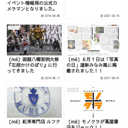
イベント情報局の公式カ
メラマンとなりました。
2016.04.08
2021.05.16
Photo箱
カメラ
〔më〕函館八幡宮例大祭
〔më〕６月１日は「写真
『石段かけのぼり』に行
の日」道新みなみ風に掲
ってきました
載されました！！
2016.08.17
2017.06.01
お店情報
Photo箱
〔më〕紅茶専門店 ルフナ
〔më〕モノクラが蔦屋書
店をジャック！！