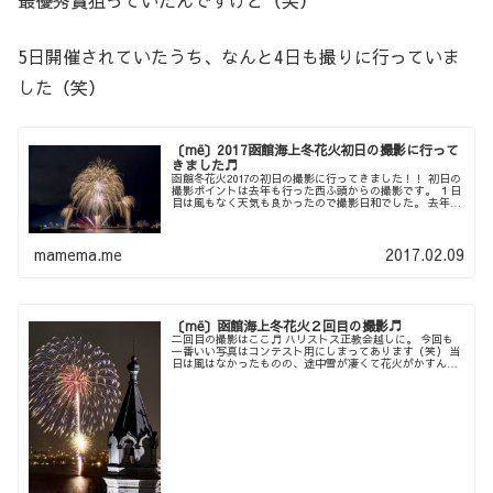
最優秀賞狙っていたんですけど（笑）
5日開催されていたうち、なんと4日も撮りに行っていま
した（笑）
〔më〕2017函館海上冬花火初日の撮影に行って
きました♬
函館冬花火2017の初日の撮影に行ってきました！！ 初日の
撮影ポイントは去年も行った西ふ頭からの撮影です。 １日
目は風もなく天気も良かったので撮影日和でした。 去年よ
り花火がしょぼい気がするのは気のせいでしょうか？？ 今
年もフォトコンテスト...
mamema.me
2017.02.09
〔më〕函館海上冬花火２回目の撮影♬
二回目の撮影はここ♬ ハリストス正教会越しに。 今回も
一番いい写真はコンテスト用にしまってあります（笑） 当
日は風はなかったものの、途中雪が凄くて花火がかすんで
しまって全く駄目でした。 そんな中でも雪が収まったとき
の数枚です。 普段からロケ...