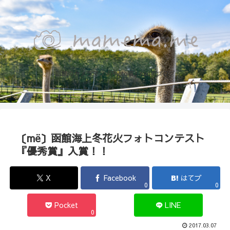
函館のカメラマン『Photo箱』naoのブログ
〔më〕函館海上冬花火フォトコンテスト
『優秀賞』入賞！！
X
Facebook
はてブ
0
0
Pocket
LINE
0
2017.03.07