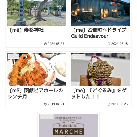
〔më〕寿都神社
〔më〕乙部町へドライブ
Guild Endeavour
2024.05.26
2024.07.15
カメラ
イベント
〔më〕函館ビアホールの
〔më〕『どぐるみ』をゲ
ランチ♬
ットした！！
2019.04.21
2016.09.28
イベント