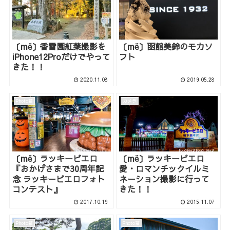
〔më〕香雪園紅葉撮影を
〔më〕函館美鈴のモカソ
iPhone12Proだけでやって
フト
きた！！
2020.11.08
2019.05.28
Photo箱
カメラ
〔më〕ラッキーピエロ
〔më〕ラッキーピエロ
『おかげさまで30周年記
愛・ロマンチックイルミ
念 ラッキーピエロフォト
ネーション撮影に行って
コンテスト』
きた！！
2017.10.19
2015.11.07
Photo箱
Photo箱