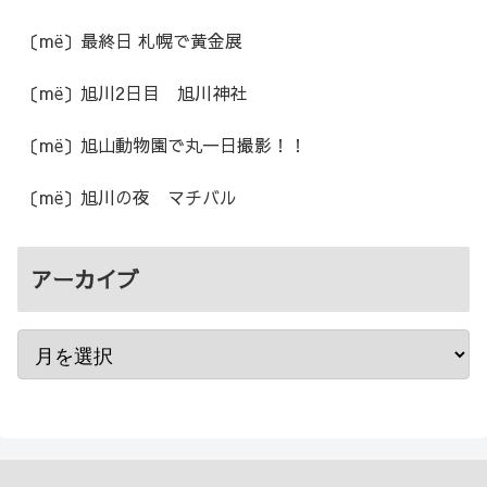
〔më〕最終日 札幌で黄金展
〔më〕旭川2日目 旭川神社
〔më〕旭山動物園で丸一日撮影！！
〔më〕旭川の夜 マチバル
アーカイブ