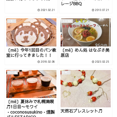
レージBBQ
2021.02.21
2013.07.21
日常♫
お店情報
〔më〕今年1回目のパン教
〔më〕めん処 はなぶさ美
室に行ってきました！！
原店
2018.02.08
2023.02.25
Photo箱
日常♫
〔më〕夏休みで札幌満喫
♬1日目〜モワイ
天然石ブレスレット♬
•coconosusukino•燻製