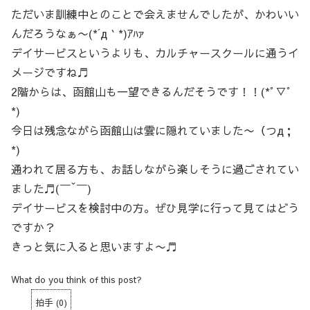
ただいま訓練中とのことで会えませんでしたが、かわいい
んだろうなぁ〜(*´д｀*)ｱﾊｧ
デイサービスというよりも、カルチャースクールに通うイ
メージですね♬
2階からは、函館山も一望できるんだそうです！！(*ﾟ▽ﾟ
*)
今日は残念ながら函館山は雲に隠れていました〜（つд；
*)
通われて居る方も、お話しながら楽しそうに過ごされてい
ました♬(￣ˇ￣)
デイサービスを検討中の方。ぜひ見学に行って見てはどう
ですか？
きっと気に入ると思いますよ〜♬
What do you think of this post?
拍手
(
0
)