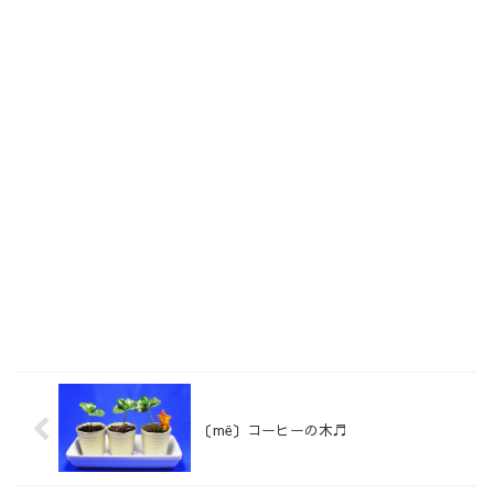
〔më〕コーヒーの木♬