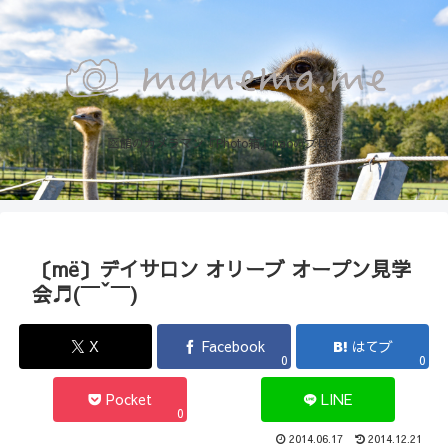
函館のカメラマン『Photo箱』naoのブログ
〔më〕デイサロン オリーブ オープン見学
会♬(￣ˇ￣)
X
Facebook
はてブ
0
0
Pocket
LINE
0
2014.06.17
2014.12.21