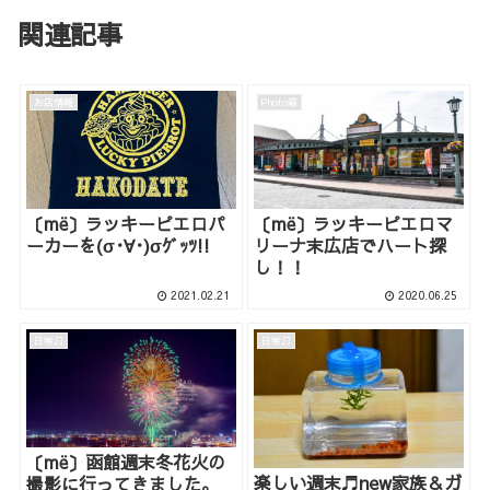
関連記事
お店情報
Photo箱
〔më〕ラッキーピエロパ
〔më〕ラッキーピエロマ
ーカーを(σ･∀･)σｹﾞｯﾂ!!
リーナ末広店でハート探
し！！
2021.02.21
2020.06.25
日常♫
日常♫
〔më〕函館週末冬花火の
楽しい週末♬new家族＆ガ
撮影に行ってきました。