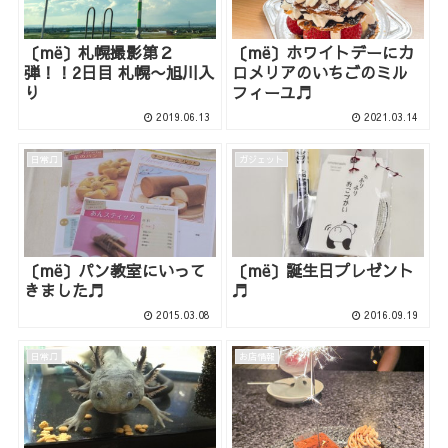
〔më〕札幌撮影第２
〔më〕ホワイトデーにカ
弾！！2日目 札幌〜旭川入
ロメリアのいちごのミル
り
フィーユ♬
2019.06.13
2021.03.14
日常♫
ガジェット
〔më〕パン教室にいって
〔më〕誕生日プレゼント
きました♬
♬
2015.03.08
2016.09.19
日常♫
お店情報