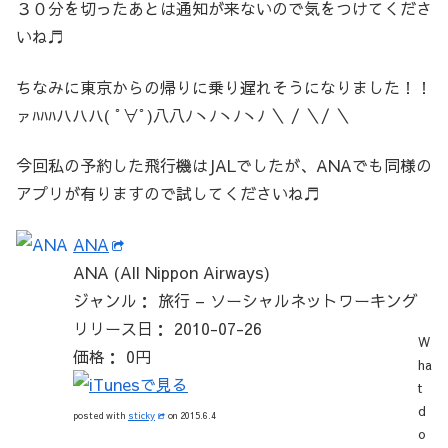
３０分を切ったあとは通知が来ないので気をつけてくださ
いね♬
ちなみに東京からの帰りに乗り遅れそうになりました！！
ァﾊﾊﾊハハハ( ﾟ∀ﾟ)八八ﾉヽﾉヽﾉヽﾉ ＼ / ＼/ ＼
今回私の予約した飛行機はJALでしたが、ANAでも同様の
アプリが有りますので試してくださいね♬
ANA
ANA (All Nippon Airways)
ジャンル： 旅行 – ソーシャルネットワーキング
リリース日： 2010-07-26
W
価格： 0円
ha
t
d
posted with
sticky
on 2015.6.4
o