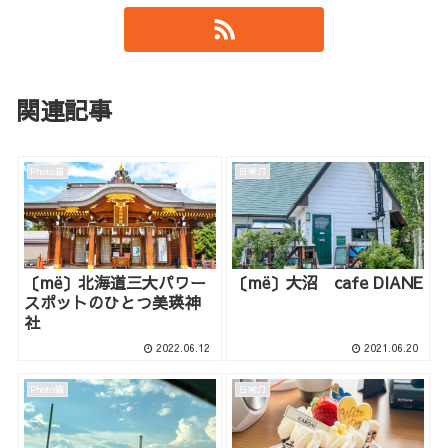
関連記事
Photo箱
日常♫
〔më〕北海道三大パワー
〔më〕大沼 cafe DIANE
スポットのひとつ美瑛神
社
2022.06.12
2021.06.20
Photo箱
日常♫