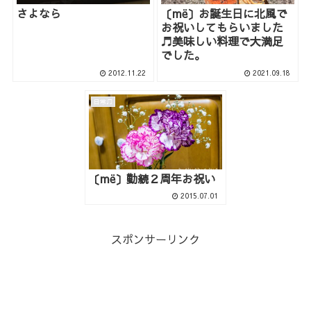
さよなら
〔më〕お誕生日に北風で
お祝いしてもらいました
♬美味しい料理で大満足
でした。
2012.11.22
2021.09.18
日常♫
〔më〕勤続２周年お祝い
2015.07.01
スポンサーリンク