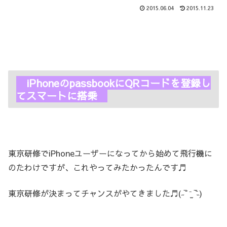
2015.06.04
2015.11.23
iPhoneのpassbookにQRコードを登録し
てスマートに搭乗
東京研修でiPhoneユーザーになってから始めて飛行機に
のたわけですが、これやってみたかったんです♬
東京研修が決まってチャンスがやてきました♬(˶‾᷄ ⁻̫ ‾᷅˵)