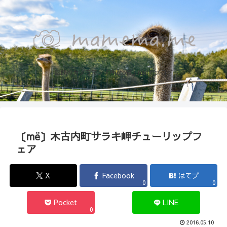
函館のカメラマン『Photo箱』naoのブログ
〔më〕木古内町サラキ岬チューリップフ
ェア
X
Facebook
はてブ
0
0
Pocket
LINE
0
2016.05.10