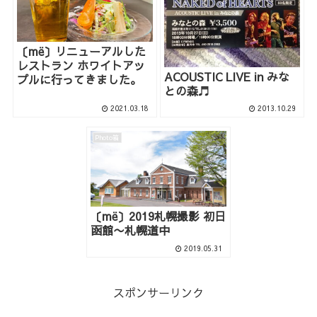
〔më〕リニューアルした
レストラン ホワイトアッ
ACOUSTIC LIVE in みな
プルに行ってきました。
との森♬
2021.03.18
2013.10.29
Photo箱
〔më〕2019札幌撮影 初日
函館〜札幌道中
2019.05.31
スポンサーリンク