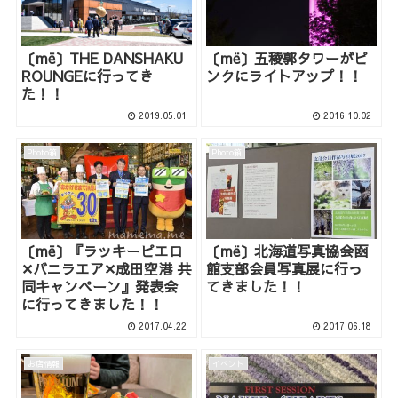
〔më〕THE DANSHAKU
〔më〕五稜郭タワーがピ
ROUNGEに行ってき
ンクにライトアップ！！
た！！
2019.05.01
2016.10.02
Photo箱
Photo箱
〔më〕『ラッキーピエロ
〔më〕北海道写真協会函
✕バニラエア✕成田空港 共
館支部会員写真展に行っ
同キャンペーン』発表会
てきました！！
に行ってきました！！
2017.04.22
2017.06.18
お店情報
イベント