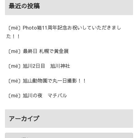
最近の投稿
〔më〕Photo箱11周年記念お祝いしていただきまし
た！！
〔më〕最終日 札幌で黄金展
〔më〕旭川2日目 旭川神社
〔më〕旭山動物園で丸一日撮影！！
〔më〕旭川の夜 マチバル
アーカイブ