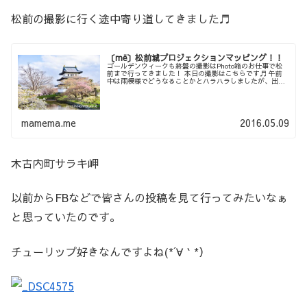
松前の撮影に行く途中寄り道してきました♬
〔më〕松前城プロジェクションマッピング！！
ゴールデンウィークも終盤の撮影はPhoto箱のお仕事で松
前まで行ってきました！ 本日の撮影はこちらです♬ 午前
中は雨模様でどうなることかとハラハラしましたが、出発
して間もなく青空が出てきました。 せっかくコッチ方面に
来たのであちこち寄り道し...
mamema.me
2016.05.09
木古内町サラキ岬
以前からFBなどで皆さんの投稿を見て行ってみたいなぁ
と思っていたのです。
チューリップ好きなんですよね(*´∀｀*）