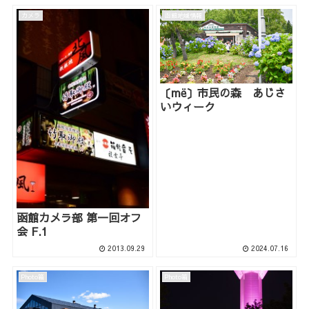
カメラ
函館地域情報
〔më〕市民の森 あじさ
いウィーク
函館カメラ部 第一回オフ
会 F.1
2013.09.29
2024.07.16
Photo箱
Photo箱