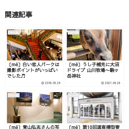
関連記事
Photo箱
Photo箱
〔më〕白い恋人パークは
〔më〕うし子補充に大沼
撮影ポイントがいっぱい
ドライブ 山川牧場〜駒ヶ
でした♬
岳神社
2018.05.29
2021.09.26
Photo箱
Photo箱
〔më〕青山弘志さんの写
〔më〕第10回道南模型寄