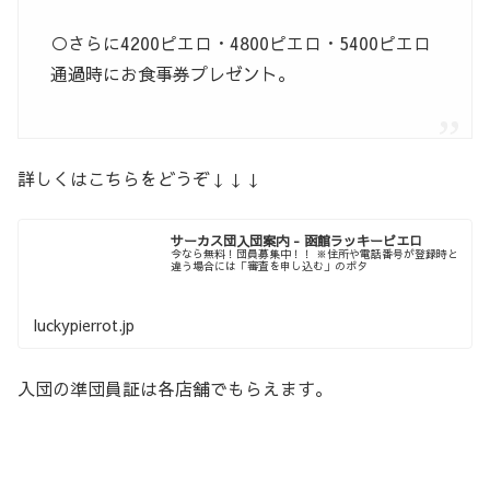
○さらに4200ピエロ・4800ピエロ・5400ピエロ
通過時にお食事券プレゼント。
詳しくはこちらをどうぞ↓↓↓
サーカス団入団案内 - 函館ラッキーピエロ
今なら無料！団員募集中！！ ※住所や電話番号が登録時と
違う場合には「審査を申し込む」のボタ
luckypierrot.jp
入団の準団員証は各店舗でもらえます。