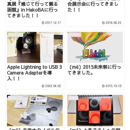
真展『感じて行って観る
合展示会に行ってきまし
函館』in HakoBAに行っ
た！！
てきました！！
2017.12.17
2016.06.25
ガジェット
イベント
Apple Lightning to USB 3
〔më〕2015未来祭に行っ
Camera Adapterを導
てきました。
入！！
2022.04.02
2015.10.10
ガジェット
日常♫