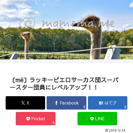
函館のカメラマン『Photo箱』naoのブログ
〔më〕ラッキーピエロサーカス団スーパ
ースター団員にレベルアップ！！
X
Facebook
はてブ
0
0
Pocket
LINE
0
2016.12.24