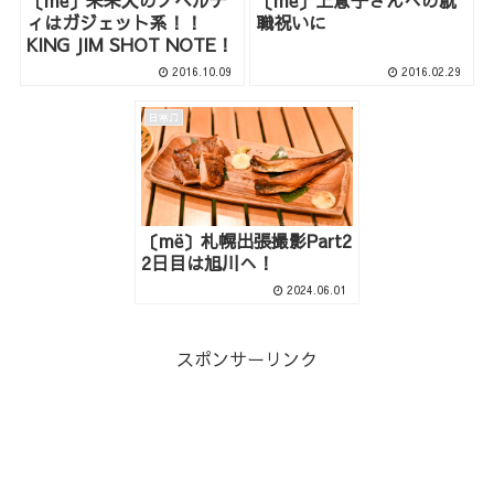
〔më〕未来大のノベルテ
〔më〕上息子さんへの就
ィはガジェット系！！
職祝いに
KING JIM SHOT NOTE！
2016.10.09
2016.02.29
日常♫
〔më〕札幌出張撮影Part2
2日目は旭川へ！
2024.06.01
スポンサーリンク