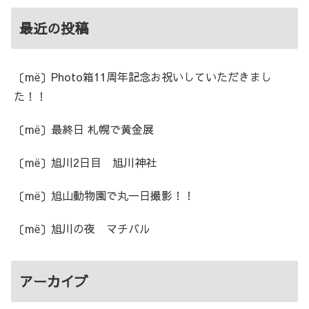
最近の投稿
〔më〕Photo箱11周年記念お祝いしていただきまし
た！！
〔më〕最終日 札幌で黄金展
〔më〕旭川2日目 旭川神社
〔më〕旭山動物園で丸一日撮影！！
〔më〕旭川の夜 マチバル
アーカイブ