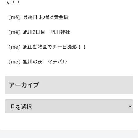
た！！
〔më〕最終日 札幌で黄金展
〔më〕旭川2日目 旭川神社
〔më〕旭山動物園で丸一日撮影！！
〔më〕旭川の夜 マチバル
アーカイブ