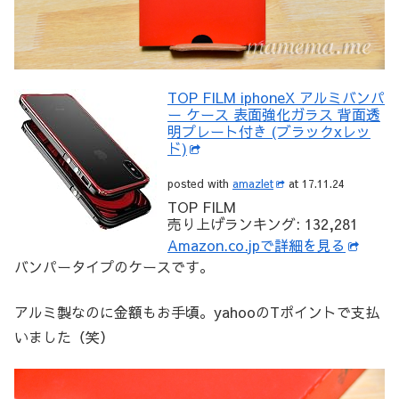
TOP FILM iphoneX アルミバンパ
ー ケース 表面強化ガラス 背面透
明プレート付き (ブラックxレッ
ド)
posted with
amazlet
at 17.11.24
TOP FILM
売り上げランキング: 132,281
Amazon.co.jpで詳細を見る
バンパータイプのケースです。
アルミ製なのに金額もお手頃。yahooのTポイントで支払
いました（笑）