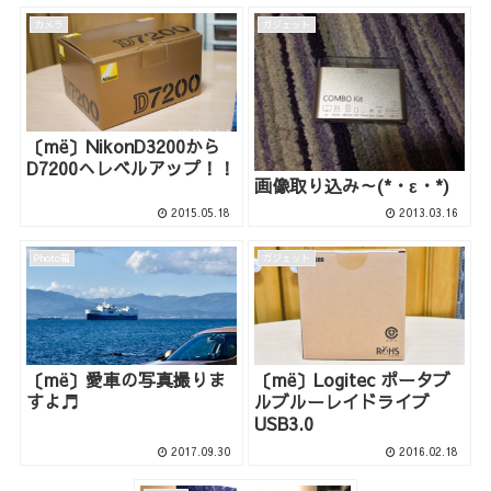
カメラ
ガジェット
〔më〕NikonD3200から
D7200へレベルアップ！！
画像取り込み～(*・ε・*)
2015.05.18
2013.03.16
Photo箱
ガジェット
〔më〕愛車の写真撮りま
〔më〕Logitec ポータブ
すよ♬
ルブルーレイドライブ
USB3.0
2017.09.30
2016.02.18