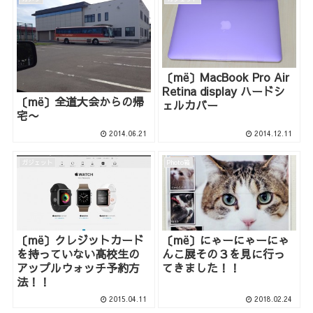
〔më〕MacBook Pro Air
Retina display ハードシ
〔më〕全道大会からの帰
ェルカバー
宅〜
2014.06.21
2014.12.11
ガジェット
Photo箱
〔më〕クレジットカード
〔më〕にゃーにゃーにゃ
を持っていない高校生の
んこ展その３を見に行っ
アップルウォッチ予約方
てきました！！
法！！
2015.04.11
2018.02.24