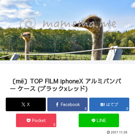
函館のカメラマン『Photo箱』naoのブログ
〔më〕TOP FILM iphoneX アルミバンパ
ー ケース (ブラックxレッド)
X
Facebook
はてブ
0
0
Pocket
LINE
0
2017.11.26