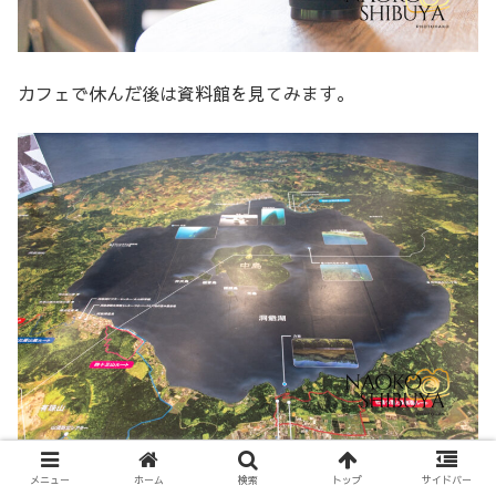
カフェで休んだ後は資料館を見てみます。
一眼だと画角がー！！ってなりますよね。
メニュー
ホーム
検索
トップ
サイドバー