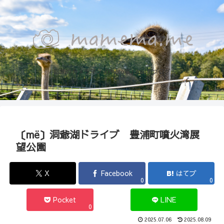
函館のカメラマン『Photo箱』naoのブログ
〔më〕洞爺湖ドライブ 豊浦町噴火湾展
望公園
X
Facebook
はてブ
0
0
Pocket
LINE
0
2025.07.06
2025.08.09