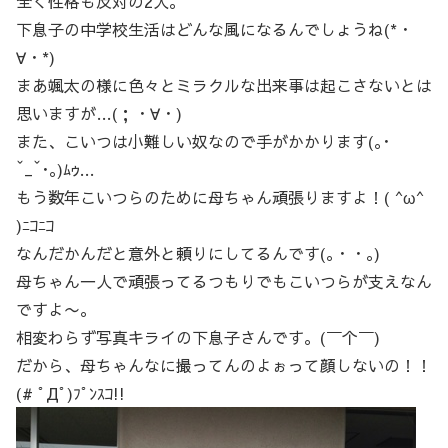
全く性格も反対の2人。
下息子の中学校生活はどんな風になるんでしょうね(*・
∀・*)
まあ颯太の様に色々とミラクルな出来事は起こさないとは
思いますが…(；・∀・)
また、こいつは小難しい奴なので手がかかります(｡･
ˇ_ˇ･｡)ﾑｩ…
もう数年こいつらのために母ちゃん頑張りますよ！( ^ω^
)ﾆｺﾆｺ
なんだかんだと意外と頼りにしてるんです(｡・・｡)
母ちゃん一人で頑張ってるつもりでもこいつらが支えなん
ですよ〜。
相変わらず写真キライの下息子さんです。(￣个￣)
だから、母ちゃんなに撮ってんのよぉって顔しないの！！
(# ﾟДﾟ)ﾌﾟﾝｽｺ!!