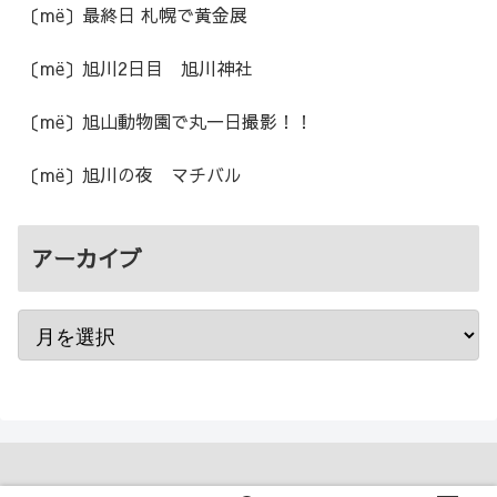
〔më〕最終日 札幌で黄金展
〔më〕旭川2日目 旭川神社
〔më〕旭山動物園で丸一日撮影！！
〔më〕旭川の夜 マチバル
アーカイブ