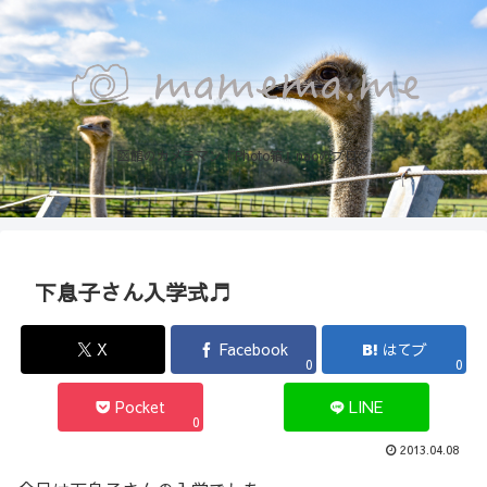
函館のカメラマン『Photo箱』naoのブログ
下息子さん入学式♬
X
Facebook
はてブ
0
0
Pocket
LINE
0
2013.04.08