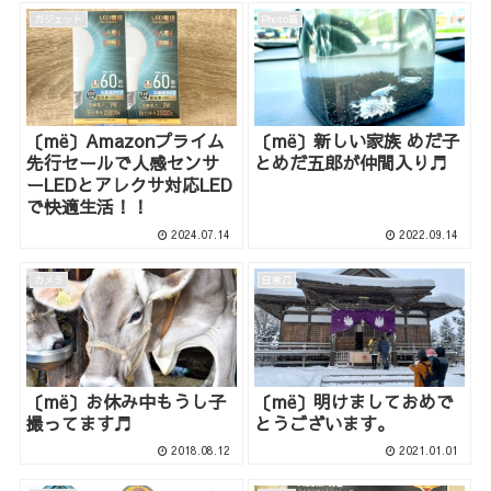
ガジェット
Photo箱
〔më〕Amazonプライム
〔më〕新しい家族 めだ子
先行セールで人感センサ
とめだ五郎が仲間入り♬
ーLEDとアレクサ対応LED
で快適生活！！
2024.07.14
2022.09.14
カメラ
日常♫
〔më〕お休み中もうし子
〔më〕明けましておめで
撮ってます♬
とうございます。
2018.08.12
2021.01.01