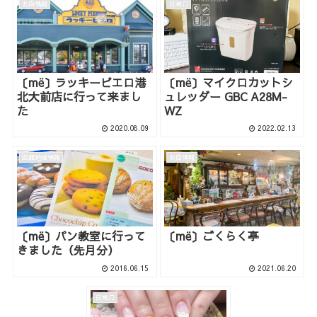
お店情報
日常♫
〔më〕ラッキーピエロ港
〔më〕マイクロカットシ
北大前店に行って来まし
ュレッダー GBC A28M-
た
WZ
2020.08.09
2022.02.13
函館地域情報
お店情報
〔më〕パン教室に行って
〔më〕ごくらく亭
きました（先月分）
2016.06.15
2021.06.20
日常♫