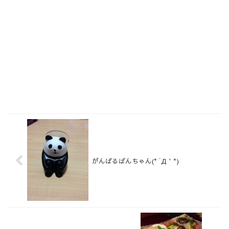
がんばるぱんちゃん(* ´Д｀*)