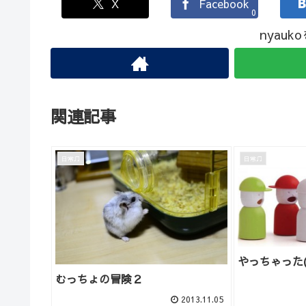
X
Facebook
0
nyau
関連記事
日常♫
日常♫
やっちゃった(
むっちょの冒険２
2013.11.05