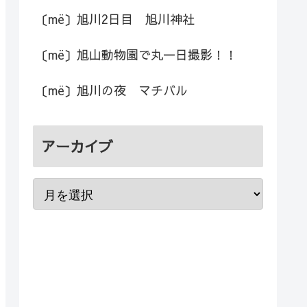
〔më〕旭川2日目 旭川神社
〔më〕旭山動物園で丸一日撮影！！
〔më〕旭川の夜 マチバル
アーカイブ