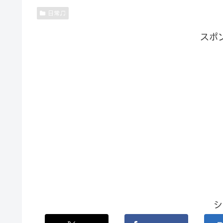
日常♫
スポ
シ