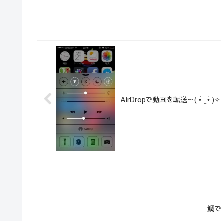
AirDropで動画を転送～( •̀ .̫ •́ )✧
鯛で