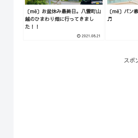
〔më〕お盆休み最終日。八雲町山
〔më〕パン
越のひまわり畑に行ってきまし
♬
た！！
2021.08.21
スポ