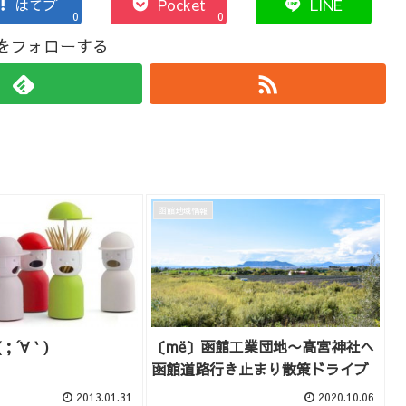
はてブ
Pocket
LINE
0
0
koをフォローする
函館地域情報
；´∀｀)
〔më〕函館工業団地〜高宮神社へ
函館道路行き止まり散策ドライブ
2013.01.31
2020.10.06