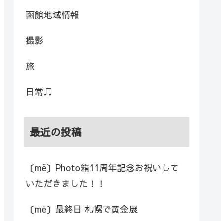
函館地域情報
撮影
旅
日常♫
最近の投稿
〔më〕Photo箱11周年記念お祝いして
いただきました！！
〔më〕最終日 札幌で黄金展