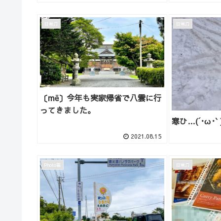
日常♫
日常♫
〔më〕今年も実家帰省で八雲に行
ってきました。
寒ひ…(´･ω･` 
2021.08.15
Photo箱
日常♫