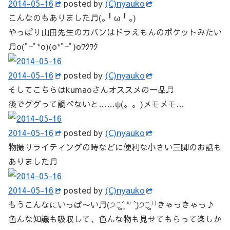
2014-05-16
posted by
(C)nyauko
こんなのもありました♬(｡╹ω╹｡)
やっぱり山田先生のカバンはドラえもんのポケットみたい
♬o(ﾟｰﾟ*o)(o*ﾟｰﾟ)oﾜｸﾜｸ
2014-05-16
posted by
(C)nyauko
そしてこちらはkumaoさんオススメの一品♬
後でググって調べないと……ψ(。。)メモメモ…
2014-05-16
posted by
(C)nyauko
物撮りライティングの時などに便利な小さい三脚のお話も
ありました♬
2014-05-16
posted by
(C)nyauko
もうこんなにいっぱ〜い♬(੭ु´͈ ᐜ `͈)੭ु⁾⁾きゃっきゃっ♪
色んな知識も吸収して、色んな物も見せてもらって楽しか