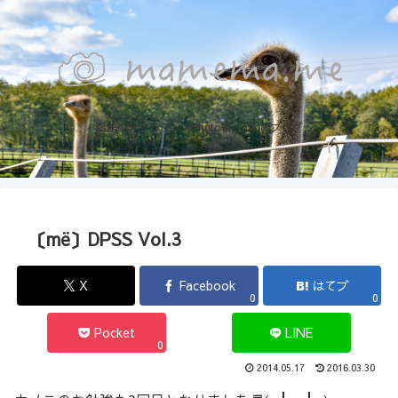
函館のカメラマン『Photo箱』naoのブログ
〔më〕DPSS Vol.3
X
Facebook
はてブ
0
0
Pocket
LINE
0
2014.05.17
2016.03.30