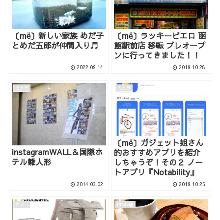
〔më〕新しい家族 めだ子
〔më〕ラッキーピエロ 函
とめだ五郎が仲間入り♬
館駅前店 移転 プレオープ
ンに行ってきました！！
2022.09.14
2019.10.28
カメラ
カメラ
〔më〕ガジェット姐さん
instagramWALL＆国際ホ
的おすすめアプリを紹介
テル雛人形
しちゃうぞ！その２ ノー
トアプリ『Notability』
2014.03.02
2019.10.25
カメラ
Photo箱