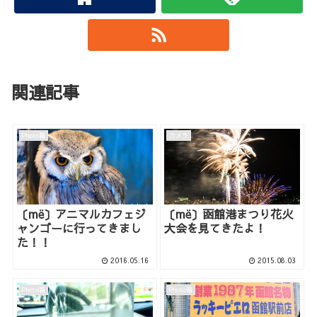
関連記事
Photo箱
カメラ
〔më〕アニマルカフェジ
〔më〕函館港まつり花火
ャンゴーに行ってきまし
大会を見てきたよ！
た！！
2016.05.16
2015.08.03
Photo箱
Photo箱