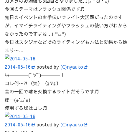
カメラのお勉強も3回目となりました♬(｡╹ω╹｡)
今回のテーマはフラッシュ関係です♬
先日のイベントのお手伝いでライト大活躍だったのです
が、イマイチライティングやフラッシュの使い方がわから
なかったのですよね…( ꒪⌓꒪)
今日はスタジオなどでのライティングも方法と効果から始
まり〜…
2014-05-16
posted by
(C)nyauko
ｷﾀ━━━━(ﾟ∀ﾟ)━━━━!!
コレ何〜⁈（笑）（≧∇≦）
昔の一回で球を交換するライトだそうです♬
ほー(๑°⌓°๑)
使用する球はコレ♬
2014-05-16
posted by
(C)nyauko