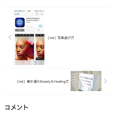
〔më〕写真遊び♬
〔më〕魔女達のBeauty＆Healing♬
コメント