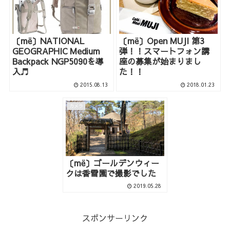
〔më〕NATIONAL
〔më〕Open MUJI 第3
GEOGRAPHIC Medium
弾！！スマートフォン講
Backpack NGP5090を導
座の募集が始まりまし
入♬
た！！
2015.08.13
2018.01.23
カメラ
〔më〕ゴールデンウィー
クは香雪園で撮影でした
2019.05.28
スポンサーリンク