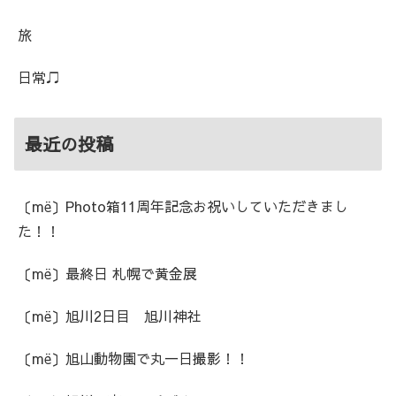
旅
日常♫
最近の投稿
〔më〕Photo箱11周年記念お祝いしていただきまし
た！！
〔më〕最終日 札幌で黄金展
〔më〕旭川2日目 旭川神社
〔më〕旭山動物園で丸一日撮影！！