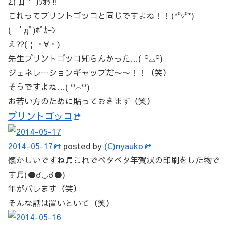
Σ(´Д｀ )ｳｵｯ‼︎
これってプリントゴッコと同じですよね！！(*⁰▿⁰*)
( ﾟдﾟ)ﾎﾟｶｰﾝ
え⁇(；・∀・)
先生プリントゴッコ知らんかった…( ꒪⌓꒪)
ジェネレーションギャップだ〜〜！！（笑）
そうですよね…( ꒪⌓꒪)
お若い方のために貼っておきます（笑）
プリントゴッコ
2014-05-17
posted by
(C)nyauko
懐かしいですね♬これでペタペタ年賀状の印刷をした物で
す♬(●☌◡☌●)
年がバレます（笑）
そんな話は置いといて（笑）