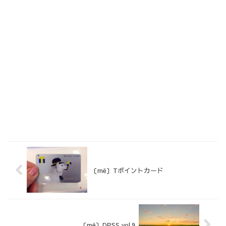
〔më〕Tポイントカード
〔më〕DPSS vol.9