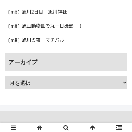
〔më〕旭川2日目 旭川神社
〔më〕旭山動物園で丸一日撮影！！
〔më〕旭川の夜 マチバル
アーカイブ
Copyright © 2012 mamema.me All Rights Reserved.