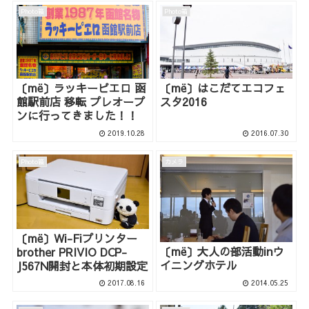
Photo箱
Photo箱
〔më〕ラッキーピエロ 函
〔më〕はこだてエコフェ
館駅前店 移転 プレオープ
スタ2016
ンに行ってきました！！
2019.10.28
2016.07.30
Photo箱
カメラ
〔më〕Wi-Fiプリンター
〔më〕大人の部活動inウ
brother PRIVIO DCP-
イニングホテル
J567N開封と本体初期設定
2017.08.16
2014.05.25