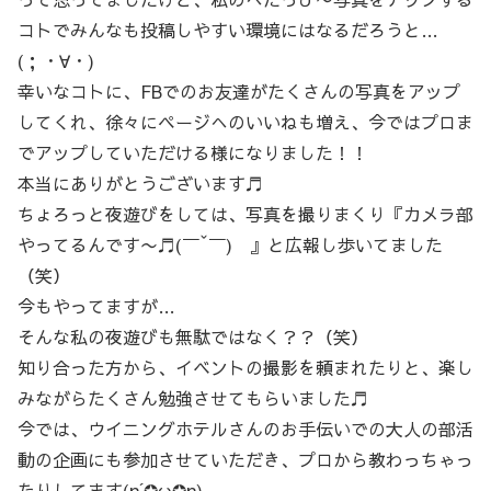
コトでみんなも投稿しやすい環境にはなるだろうと…
(；・∀・)
幸いなコトに、FBでのお友達がたくさんの写真をアップ
してくれ、徐々にページへのいいねも増え、今ではプロま
でアップしていただける様になりました！！
本当にありがとうございます♬
ちょろっと夜遊びをしては、写真を撮りまくり『カメラ部
やってるんです〜♬(￣ˇ￣) 』と広報し歩いてました
（笑）
今もやってますが…
そんな私の夜遊びも無駄ではなく？？（笑）
知り合った方から、イベントの撮影を頼まれたりと、楽し
みながらたくさん勉強させてもらいました♬
今では、ウイニングホテルさんのお手伝いでの大人の部活
動の企画にも参加させていただき、プロから教わっちゃっ
たりしてます(n´✪ω✪n)