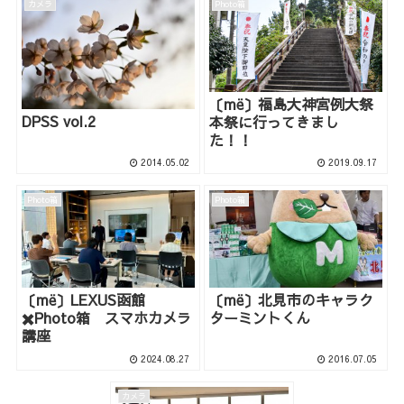
カメラ
Photo箱
〔më〕福島大神宮例大祭
DPSS vol.2
本祭に行ってきまし
た！！
2014.05.02
2019.09.17
Photo箱
Photo箱
〔më〕LEXUS函館
〔më〕北見市のキャラク
✖️Photo箱 スマホカメラ
ターミントくん
講座
2024.08.27
2016.07.05
カメラ