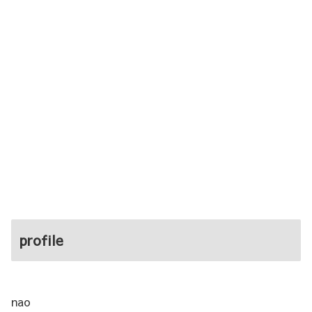
profile
nao