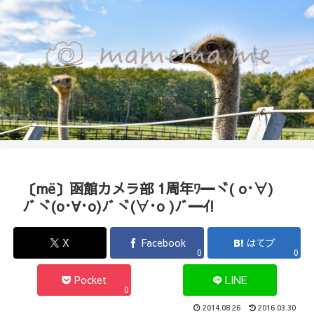
函館のカメラマン『Photo箱』naoのブログ
〔më〕函館カメラ部 1周年ﾜ━ヾ( o･∀)
ﾉﾞヾ(o･∀･o)ﾉﾞヾ(∀･o )ﾉﾞ━ｲ!
X
Facebook
はてブ
0
0
Pocket
LINE
0
2014.08.26
2016.03.30