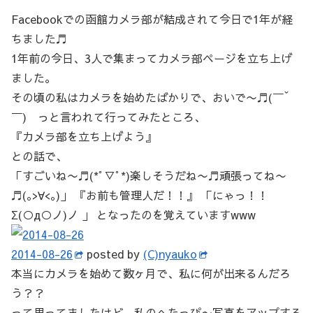
Facebookでの函館カメラ部が結成されて今日で1年が経
ちました♬
1年前の今日、3人で集まってカメラ部ページを立ち上げ
ました。
その頃の私はカメラを始めたばかりで、おいで〜♬(￣ˇ
￣) っと言われて行ってみたところ、
『カメラ部を立ち上げよう』
との話で、
「すごいね〜♬(*ﾟ▽ﾟ*)楽しそうだね〜♬頑張ってね〜
♬(｡>∀<｡)」 『お前も管理人だ！！』 「にゃっ！！
Σ(○д○ノ)ノ 」 となったのを覚えていますwww
2014-08-26
posted by
(C)nyauko
本当にカメラを始めて数ヶ月で、私に何が出来るんだろ
う？？
って思ってましたけど、私のへたっぴ〜写真をアップする