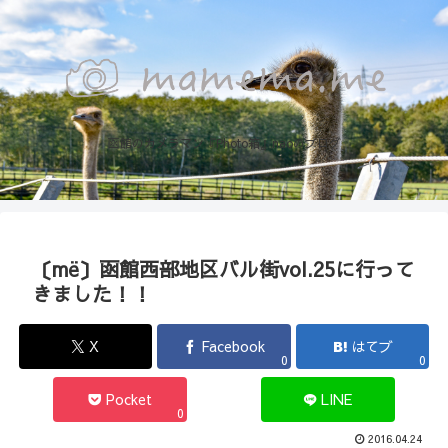
函館のカメラマン『Photo箱』naoのブログ
〔më〕函館西部地区バル街vol.25に行って
きました！！
X
Facebook
はてブ
0
0
Pocket
LINE
0
2016.04.24