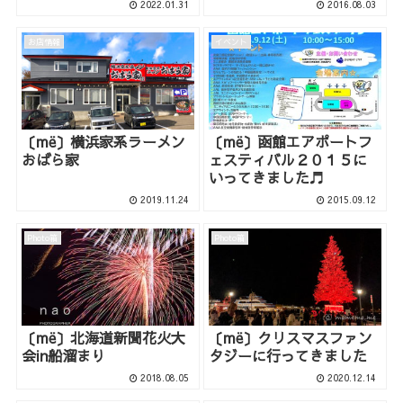
2022.01.31
2016.08.03
お店情報
イベント
〔më〕横浜家系ラーメン
〔më〕函館エアポートフ
おばら家
ェスティバル２０１５に
いってきました♬
2019.11.24
2015.09.12
Photo箱
Photo箱
〔më〕北海道新聞花火大
〔më〕クリスマスファン
会in船溜まり
タジーに行ってきました
2018.08.05
2020.12.14