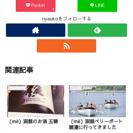
Pocket
LINE
0
nyaukoをフォローする
関連記事
函館地域情報
Photo箱
〔më〕函館のお酒 五稜
〔më〕函館ペリーボート
競漕に行ってきました