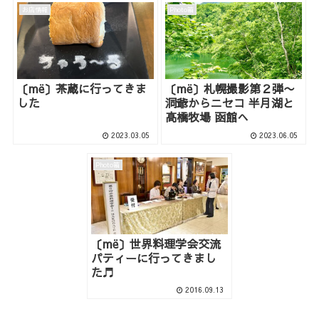
お店情報
Photo箱
〔më〕茶蔵に行ってきま
〔më〕札幌撮影第２弾〜
した
洞爺からニセコ 半月湖と
高橋牧場 函館へ
2023.03.05
2023.06.05
Photo箱
〔më〕世界料理学会交流
パティーに行ってきまし
た♬
2016.09.13