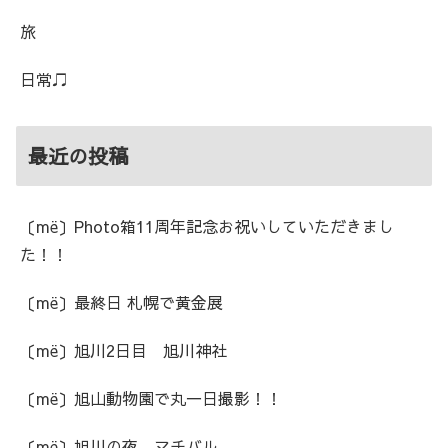
旅
日常♫
最近の投稿
〔më〕Photo箱11周年記念お祝いしていただきまし
た！！
〔më〕最終日 札幌で黄金展
〔më〕旭川2日目 旭川神社
〔më〕旭山動物園で丸一日撮影！！
〔më〕旭川の夜 マチバル