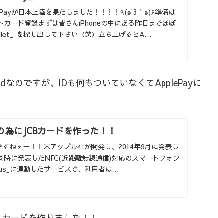
yが日本上陸を果たしました！！！！٩(๑´3｀๑)۶準備は
カード登録まずは皆さんiPhoneの中にある昨日までほぼ
let」を探し出して下さい（笑）立ち上げるとA...
dなのですが、IDも何もついていなくてApplePayに
Payの為にJCBカードを作った！！
しいですねぇー！！米アップル社が開発し、2014年9月に発表し
時に発表したNFC(近距離無線通信)対応のスマートフォン
e6 Plus｣に連動したサービスで、利用者は...
コカードを作りました！！