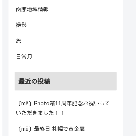
函館地域情報
撮影
旅
日常♫
最近の投稿
〔më〕Photo箱11周年記念お祝いして
いただきました！！
〔më〕最終日 札幌で黄金展