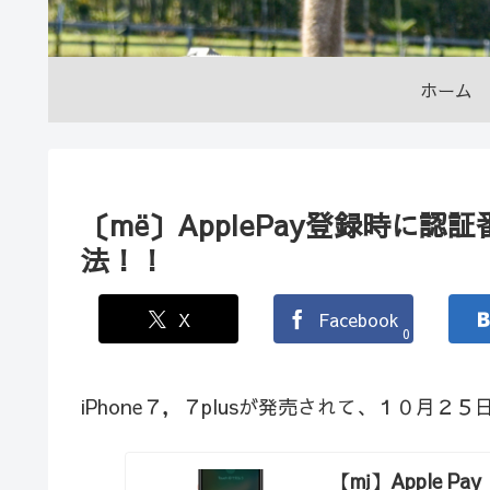
ホーム
〔më〕ApplePay登録時に
法！！
X
Facebook
0
iPhone７，７plusが発売されて、１０月２
【mį】Apple 