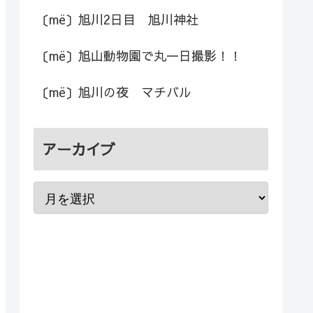
〔më〕旭川2日目 旭川神社
〔më〕旭山動物園で丸一日撮影！！
〔më〕旭川の夜 マチバル
アーカイブ