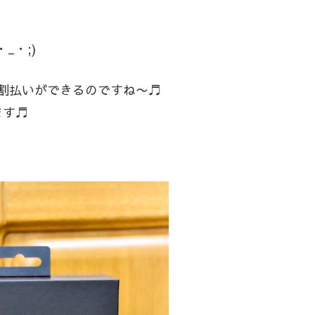
_・;)
に分割払いができるのですね〜♬
ます♬