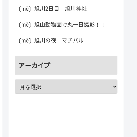
〔më〕旭川2日目 旭川神社
〔më〕旭山動物園で丸一日撮影！！
〔më〕旭川の夜 マチバル
アーカイブ