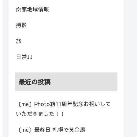
函館地域情報
撮影
旅
日常♫
最近の投稿
〔më〕Photo箱11周年記念お祝いして
いただきました！！
〔më〕最終日 札幌で黄金展