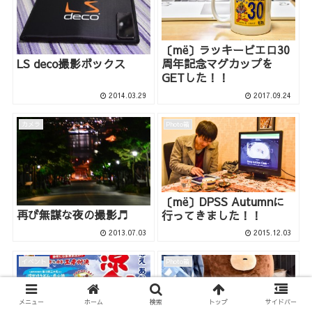
〔më〕ラッキーピエロ30
LS deco撮影ボックス
周年記念マグカップを
GETした！！
2014.03.29
2017.09.24
カメラ
Photo箱
〔më〕DPSS Autumnに
再び無謀な夜の撮影♬
行ってきました！！
2013.07.03
2015.12.03
イベント
Photo箱
メニュー
ホーム
検索
トップ
サイドバー