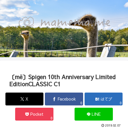
函館のカメラマン『Photo箱』naoのブログ
〔më〕Spigen 10th Anniversary Limited
EditionCLASSIC C1
X
Facebook
はてブ
0
0
Pocket
LINE
0
2019.02.07