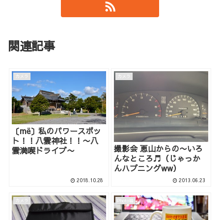
関連記事
カメラ
カメラ
〔më〕私のパワースポッ
ト！！八雲神社！！〜八
撮影会 恵山からの〜いろ
雲満喫ドライブ〜
んなところ♬（じゃっか
んハプニングww）
2018.10.28
2013.06.23
カメラ
Photo箱