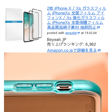
2枚 iPhone X / Xs ガラスフィル
ム iPhoneXs 全面フィルム アイ
フォンX / Xs 強化ガラスフィル
ム iPhoneXs 全面保護フィルム
高品質旭硝子素材 指紋防止
posted with
amazlet
at 19.02.04
Beyeah.JP
売り上げランキング: 6,962
Amazon.co.jpで詳細を見る