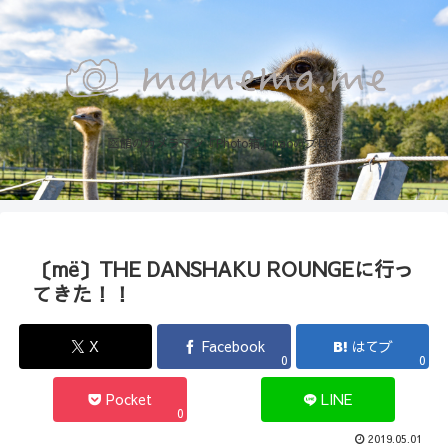
函館のカメラマン『Photo箱』naoのブログ
〔më〕THE DANSHAKU ROUNGEに行っ
てきた！！
X
Facebook
はてブ
0
0
Pocket
LINE
0
2019.05.01