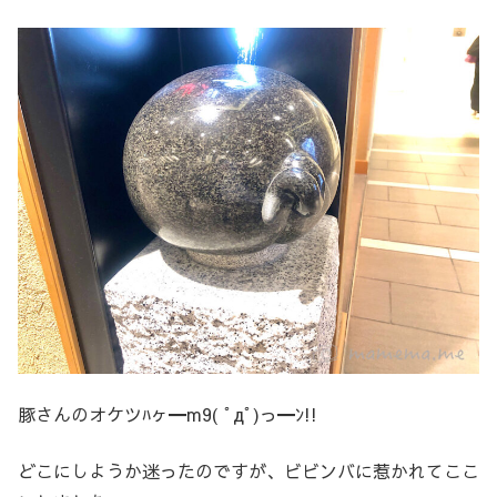
豚さんのオケツﾊヶ━m9( ﾟдﾟ)っ━ﾝ!!
どこにしようか迷ったのですが、ビビンバに惹かれてここ