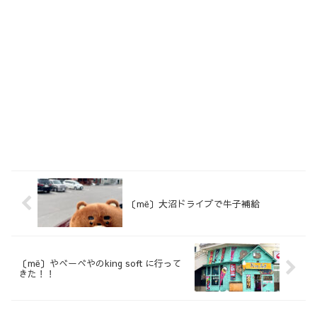
〔më〕大沼ドライブで牛子補給
〔më〕やべーべやのking soft に行って
きた！！