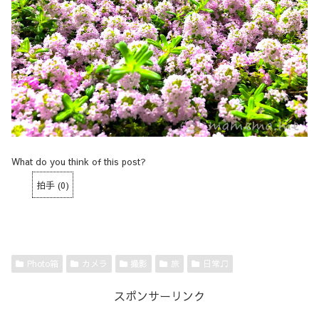
What do you think of this post?
拍手
(
0
)
Photo箱
カメラ
撮影
旅
日常♫
スポンサーリンク