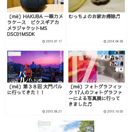
〔më〕HAKUBA 一眼カメ
むっちょのお家お掃除♬
ラケース ピクスギアカ
メラジャケットMS
DSC01MSDK
2015.07.17
2014.04.06
お店情報
イベント
〔më〕第３８回 大門バル
〔më〕フォトグラフィッ
に行ってきた！！
ク 17人のフォトグラファ
ーによる写真展に行って
きました♬
2015.06.21
2015.10.05
Photo箱