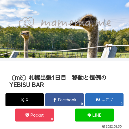
函館のカメラマン『Photo箱』naoのブログ
〔më〕札幌出張1日目 移動と恒例の
YEBISU BAR
X
Facebook
はてブ
0
0
Pocket
LINE
0
2022.05.30