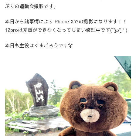
ぶりの運動会撮影です。
本日から諸事情によりiPhone Xでの撮影になります！！
12proは充電ができなくなってしまい修理中です(´°̥̥̥̥̥̥̥̥ω°̥̥̥̥̥̥̥̥｀)
本日も主役はくまごろうです🐻