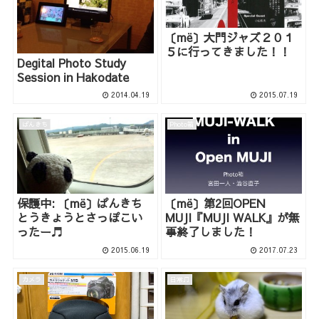
〔më〕大門ジャズ２０１
５に行ってきました！！
Degital Photo Study
Session in Hakodate
2014.04.19
2015.07.19
ぱんきち
Photo箱
保護中: 〔më〕ぱんきち
〔më〕第2回OPEN
とうきょうとさっぽこい
MUJI『MUJI WALK』が無
ったー♬
事終了しました！
2015.06.19
2017.07.23
カメラ
日常♫