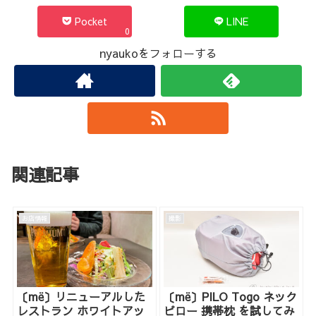
Pocket
LINE
0
nyaukoをフォローする
関連記事
お店情報
撮影
〔më〕リニューアルした
〔më〕PILO Togo ネック
レストラン ホワイトアッ
ピロー 携帯枕 を試してみ