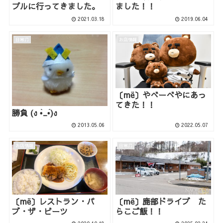
プルに行ってきました。
ました！！
2021.03.18
2019.06.04
日常♫
お店情報
〔më〕やべーべやにあっ
てきた！！
勝負 (ง •̀_•́)ง
2013.05.06
2022.05.07
お店情報
日常♫
〔më〕レストラン・パ
〔më〕鹿部ドライブ た
ブ・ザ・ビーツ
らこご飯！！