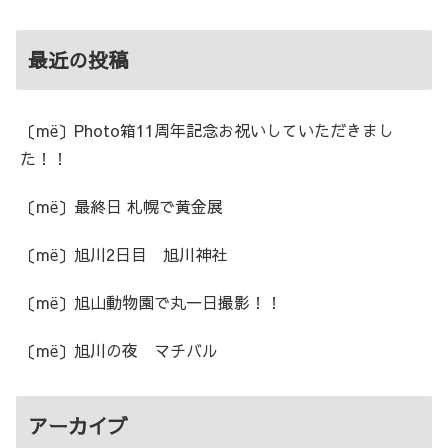
最近の投稿
〔më〕Photo箱11周年記念お祝いしていただきまし
た！！
〔më〕最終日 札幌で黄金展
〔më〕旭川2日目 旭川神社
〔më〕旭山動物園で丸一日撮影！！
〔më〕旭川の夜 マチバル
アーカイブ