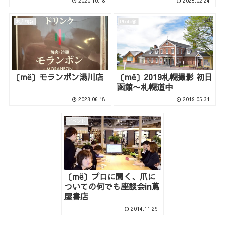
2020.10.18
2025.02.24
お店情報
Photo箱
〔më〕モランボン湯川店
〔më〕2019札幌撮影 初日
函館〜札幌道中
2023.06.18
2019.05.31
イベント
〔më〕プロに聞く、爪に
ついての何でも座談会in蔦
屋書店
2014.11.29