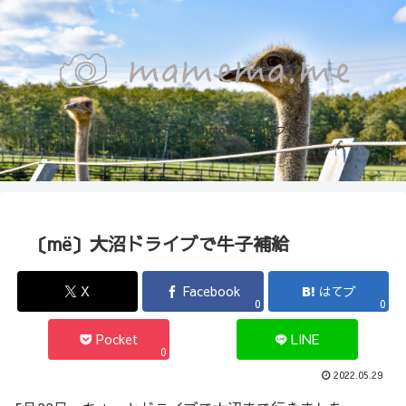
函館のカメラマン『Photo箱』naoのブログ
〔më〕大沼ドライブで牛子補給
X
Facebook
はてブ
0
0
Pocket
LINE
0
2022.05.29