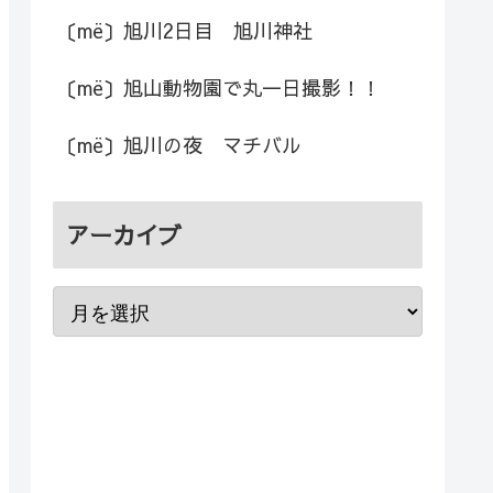
〔më〕旭川2日目 旭川神社
〔më〕旭山動物園で丸一日撮影！！
〔më〕旭川の夜 マチバル
アーカイブ