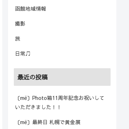
函館地域情報
撮影
旅
日常♫
最近の投稿
〔më〕Photo箱11周年記念お祝いして
いただきました！！
〔më〕最終日 札幌で黄金展