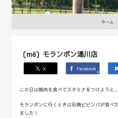
ホーム
〔më〕モランボン湯川店
X
Facebook
0
この日は焼肉を食べてスタミナをつけようと
モランボンに行くときは石焼ビビンバが食べ
ました！