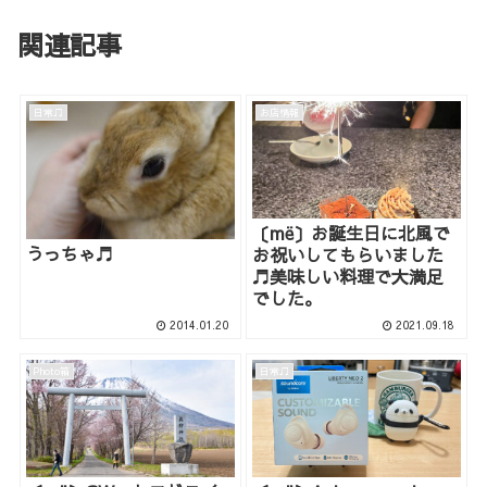
関連記事
日常♫
お店情報
〔më〕お誕生日に北風で
うっちゃ♬
お祝いしてもらいました
♬美味しい料理で大満足
でした。
2014.01.20
2021.09.18
Photo箱
日常♫