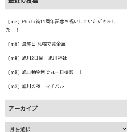
最近の投稿
〔më〕Photo箱11周年記念お祝いしていただきまし
た！！
〔më〕最終日 札幌で黄金展
〔më〕旭川2日目 旭川神社
〔më〕旭山動物園で丸一日撮影！！
〔më〕旭川の夜 マチバル
アーカイブ