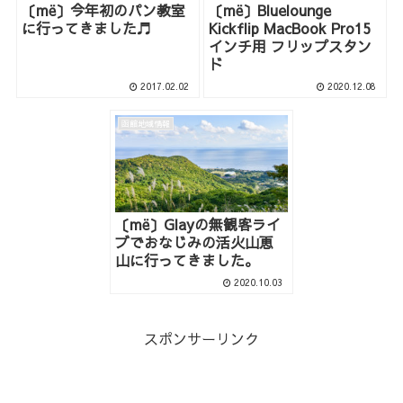
〔më〕今年初のパン教室
〔më〕Bluelounge
に行ってきました♬
Kickflip MacBook Pro15
インチ用 フリップスタン
ド
2017.02.02
2020.12.08
函館地域情報
〔më〕Glayの無観客ライ
ブでおなじみの活火山恵
山に行ってきました。
2020.10.03
スポンサーリンク