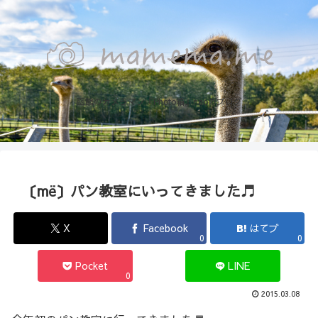
函館のカメラマン『Photo箱』naoのブログ
〔më〕パン教室にいってきました♬
X
Facebook
はてブ
0
0
Pocket
LINE
0
2015.03.08