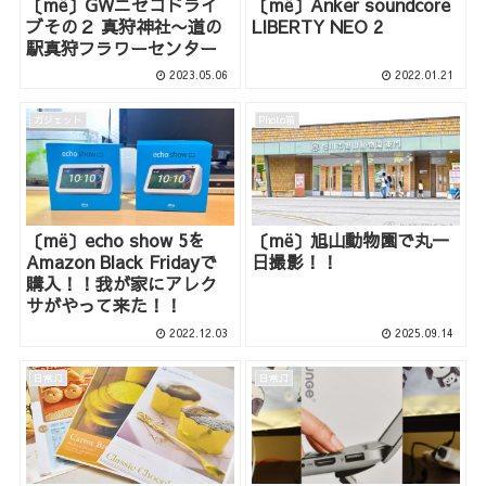
〔më〕GWニセコドライ
〔më〕Anker soundcore
ブその２ 真狩神社〜道の
LIBERTY NEO 2
駅真狩フラワーセンター
2023.05.06
2022.01.21
ガジェット
Photo箱
〔më〕echo show 5を
〔më〕旭山動物園で丸一
Amazon Black Fridayで
日撮影！！
購入！！我が家にアレク
サがやって来た！！
2022.12.03
2025.09.14
日常♫
日常♫