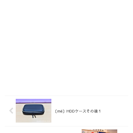
〔më〕HDDケースその後１