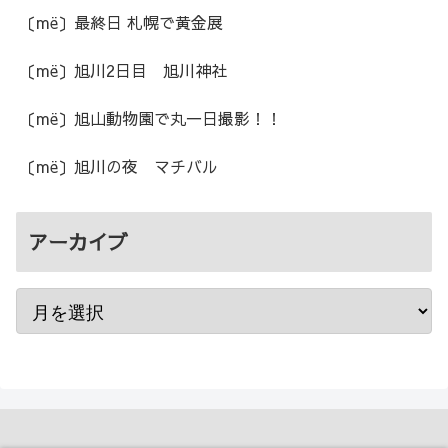
〔më〕最終日 札幌で黄金展
〔më〕旭川2日目 旭川神社
〔më〕旭山動物園で丸一日撮影！！
〔më〕旭川の夜 マチバル
アーカイブ