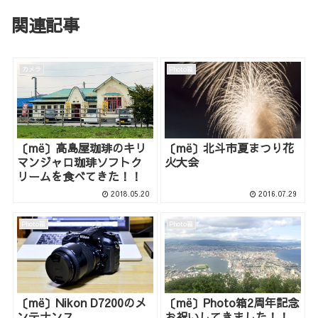
関連記事
カメラ
Photo箱
〔më〕高島屋珈琲のキリ
〔më〕北斗市夏まつり花
マンジャロ珈琲ソフトク
火大会
リームを食べてきた！！
2018.05.20
2016.07.29
Photo箱
Photo箱
〔më〕Nikon D7200のメ
〔më〕Photo箱2周年記念
ンテナンス
お祝いしてきました！！