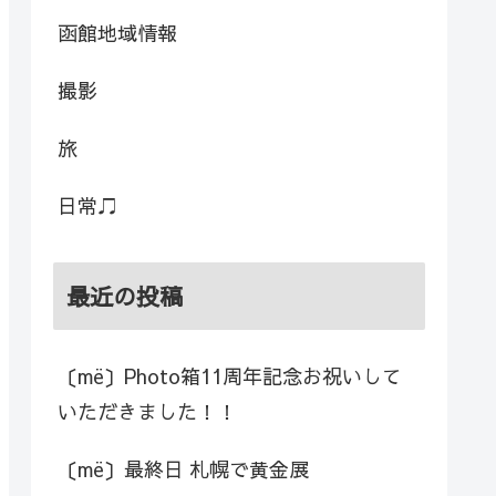
函館地域情報
撮影
旅
日常♫
最近の投稿
〔më〕Photo箱11周年記念お祝いして
いただきました！！
〔më〕最終日 札幌で黄金展