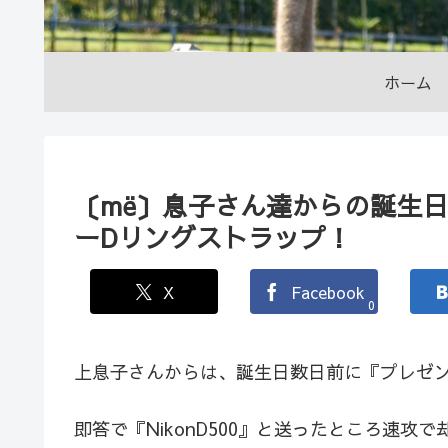
ホーム
〔më〕息子さん達からの誕生
ーDリングストラップ！
X
Facebook
0
上息子さんからは、誕生日数日前に『プレゼ
即答で『NikonD500』と送ったところ速攻