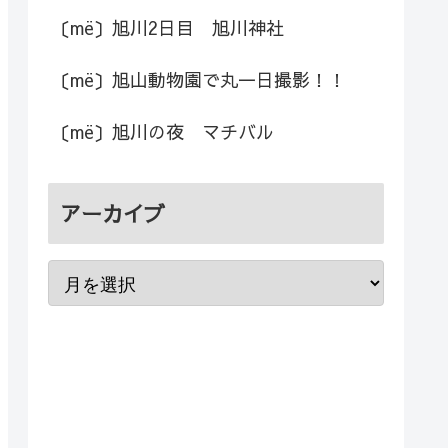
〔më〕旭川2日目 旭川神社
〔më〕旭山動物園で丸一日撮影！！
〔më〕旭川の夜 マチバル
アーカイブ