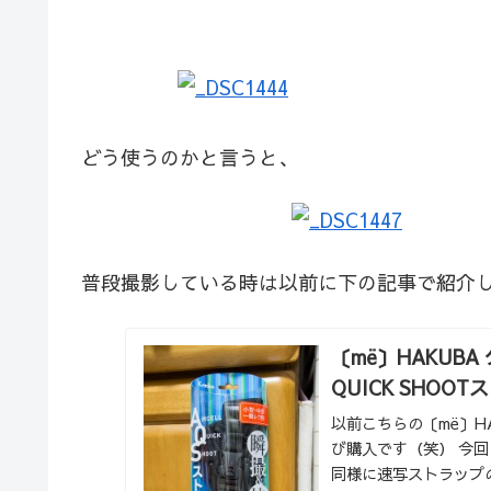
どう使うのかと言うと、
普段撮影している時は以前に下の記事で紹介
〔më〕HAKUBA
QUICK SHOO
以前こちらの〔më〕H
び購入です（笑） 今
同様に速写ストラップ