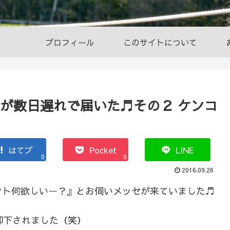
プロフィール
このサイトについて
日が数日遅れで届いた♬その２ ケンコ
はてブ
Pocket
LINE
0
0
2016.09.26
ント何欲しいー？』とお伺いメッセが来ていました♬
で却下されました（笑）