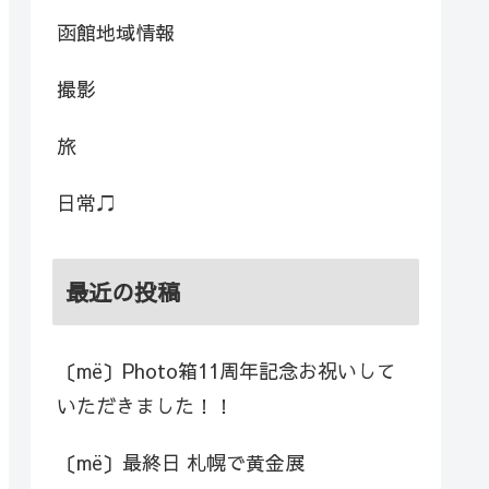
函館地域情報
撮影
旅
日常♫
最近の投稿
〔më〕Photo箱11周年記念お祝いして
いただきました！！
〔më〕最終日 札幌で黄金展