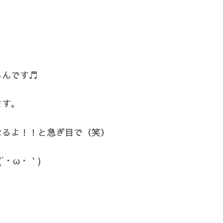
るんです♬
ます。
なるよ！！と急ぎ目で（笑）
´・ω・｀)