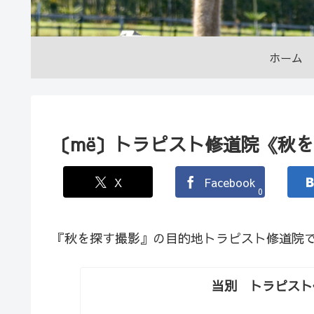
ホーム
〔më〕トラピスト修道院《秋
X
Facebook
0
『秋を探す撮影』の目的地トラピスト修道院
当別 トラピスト修道院 