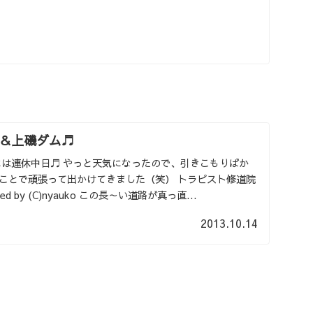
＆上磯ダム♬
には連休中日♬ やっと天気になったので、引きこもりばか
てことで頑張って出かけてきました（笑） トラピスト修道院
sted by (C)nyauko この長～い道路が真っ直...
2013.10.14