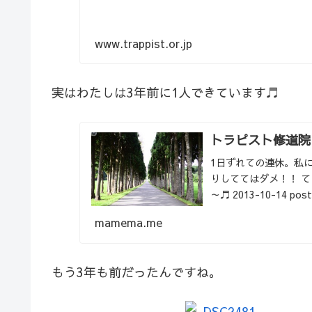
www.trappist.or.jp
実はわたしは3年前に1人できています♬
トラピスト修道院
1日ずれての連休。私
りしててはダメ！！ 
～♬ 2013-10-14 po
mamema.me
もう3年も前だったんですね。