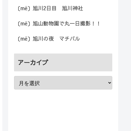
〔më〕旭川2日目 旭川神社
〔më〕旭山動物園で丸一日撮影！！
〔më〕旭川の夜 マチバル
アーカイブ