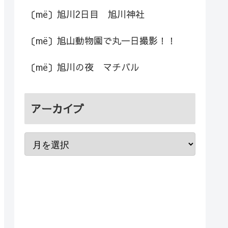
〔më〕旭川2日目 旭川神社
〔më〕旭山動物園で丸一日撮影！！
〔më〕旭川の夜 マチバル
アーカイブ