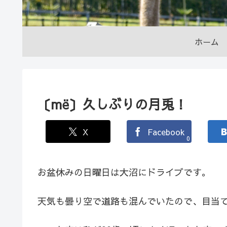
ホーム
〔më〕久しぶりの月兎！
X
Facebook
0
お盆休みの日曜日は大沼にドライブです。
天気も曇り空で道路も混んでいたので、目当