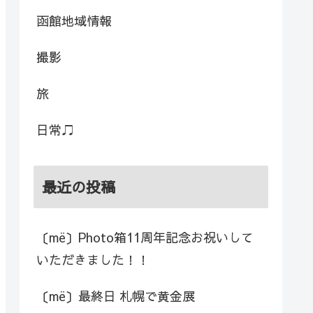
函館地域情報
撮影
旅
日常♫
最近の投稿
〔më〕Photo箱11周年記念お祝いして
いただきました！！
〔më〕最終日 札幌で黄金展