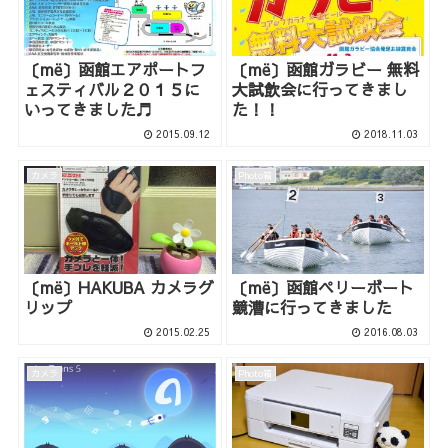
〔më〕函館エアポートフ
〔më〕函館ガラビー 無料
ェスティバル２０１５に
大試飲会に行ってきまし
いってきました♬
た！！
2015.09.12
2018.11.03
カメラ
Photo箱
〔më〕HAKUBA カメラグ
〔më〕函館ペリーボート
リップ
競漕に行ってきました
2015.02.25
2016.08.03
カメラ
Photo箱