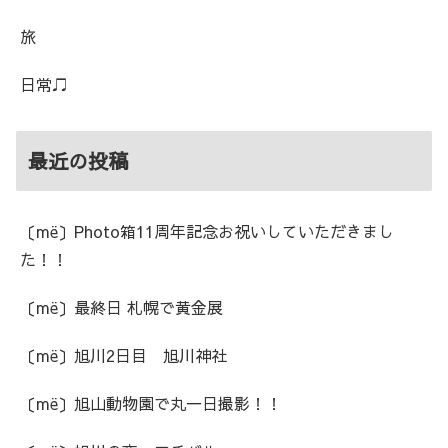
旅
日常♫
最近の投稿
〔më〕Photo箱11周年記念お祝いしていただきまし
た！！
〔më〕最終日 札幌で黄金展
〔më〕旭川2日目 旭川神社
〔më〕旭山動物園で丸一日撮影！！