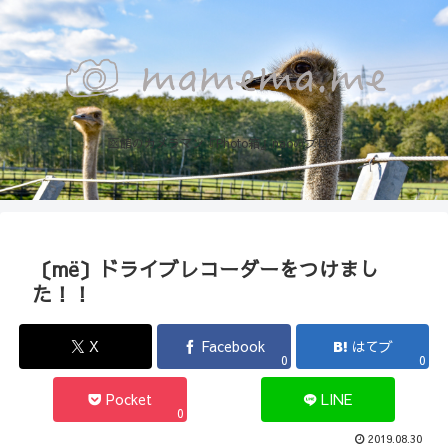
函館のカメラマン『Photo箱』naoのブログ
〔më〕ドライブレコーダーをつけまし
た！！
X
Facebook
はてブ
0
0
Pocket
LINE
0
2019.08.30