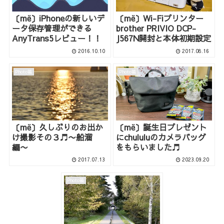
〔më〕iPhoneの新しいデ
〔më〕Wi-Fiプリンター
ータ保存管理ができる
brother PRIVIO DCP-
AnyTrans5レビュー！！
J567N開封と本体初期設定
2016.10.10
2017.08.16
Photo箱
Photo箱
〔më〕久しぶりのお出か
〔më〕誕生日プレゼント
け撮影その３♬〜船溜
にchululuのカメラバッグ
編〜
をもらいました♬
2017.07.13
2023.09.20
Photo箱