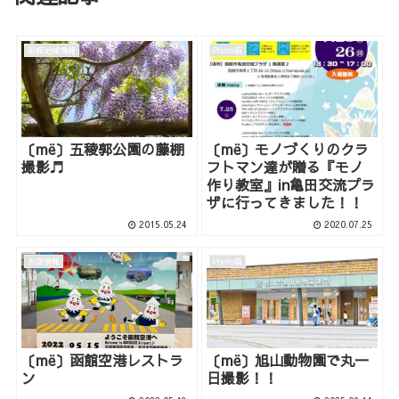
函館地域情報
Photo箱
〔më〕五稜郭公園の藤棚
〔më〕モノづくりのクラ
撮影♬
フトマン達が贈る『モノ
作り教室』in亀田交流プラ
ザに行ってきました！！
2015.05.24
2020.07.25
お店情報
Photo箱
〔më〕函館空港レストラ
〔më〕旭山動物園で丸一
ン
日撮影！！