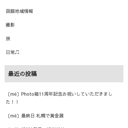
函館地域情報
撮影
旅
日常♫
最近の投稿
〔më〕Photo箱11周年記念お祝いしていただきまし
た！！
〔më〕最終日 札幌で黄金展