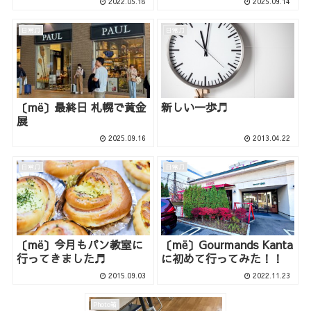
2022.05.18
2025.09.14
日常♫
日常♫
〔më〕最終日 札幌で黄金
新しい一歩♬
展
2025.09.16
2013.04.22
日常♫
日常♫
〔më〕今月もパン教室に
〔më〕Gourmands Kanta
行ってきました♬
に初めて行ってみた！！
2015.09.03
2022.11.23
Photo箱