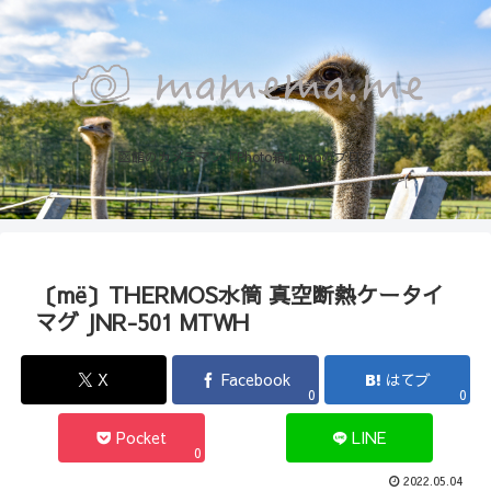
函館のカメラマン『Photo箱』naoのブログ
〔më〕THERMOS水筒 真空断熱ケータイ
マグ JNR-501 MTWH
X
Facebook
はてブ
0
0
Pocket
LINE
0
2022.05.04