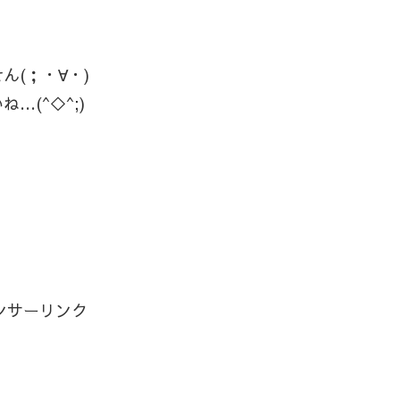
(；・∀・)
(^◇^;)
ンサーリンク