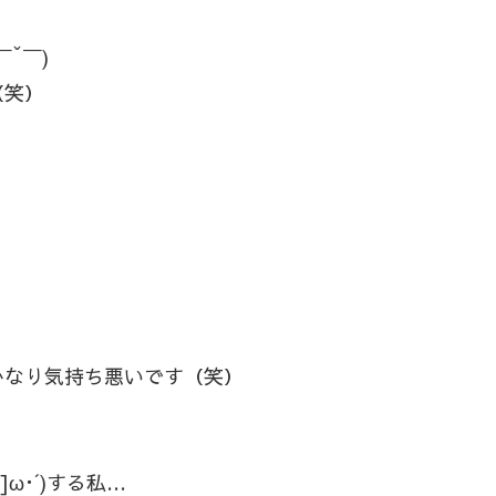
￣ˇ￣)
（笑）
かなり気持ち悪いです（笑）
]ω･´)する私…