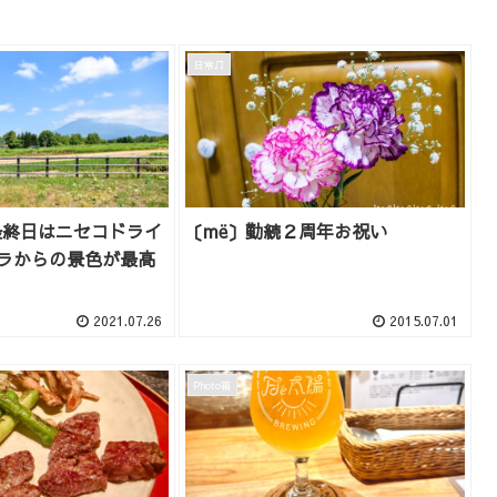
日常♫
最終日はニセコドライ
〔më〕勤続２周年お祝い
ラからの景色が最高
2021.07.26
2015.07.01
Photo箱