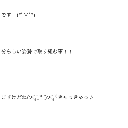
！(*ﾟ▽ﾟ*)
自分らしい姿勢で取り組む事！！
ね(੭ु´͈ ᐜ `͈)੭ु⁾⁾きゃっきゃっ♪