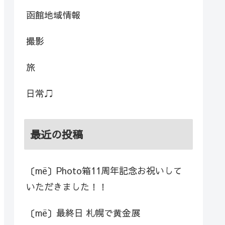
函館地域情報
撮影
旅
日常♫
最近の投稿
〔më〕Photo箱11周年記念お祝いして
いただきました！！
〔më〕最終日 札幌で黄金展