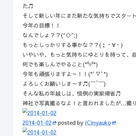
た♬
そして新しい年にまた新たな気持ちでスタートです
今年の目標！！
なんでしょ？？(^◇^;)
もっとしっかりする事かな？？(；・∀・)
いやいや、もっと気持ちにゆとりを持って、
何でも楽しんでやること(*⁰▿⁰*)
今年も頑張りますよ～！！(*ﾟ▽ﾟ*)
よろしくお願いしま～す♬(￣ˇ￣)
そんな私の年越しは、恒例の実家帰省♬
神社で写真撮るなよ！と言われましたが…撮りますけど
2014-01-02
posted by
(C)nyauko