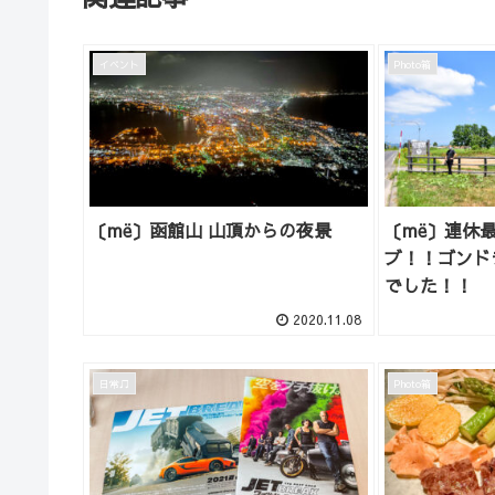
イベント
Photo箱
〔më〕函館山 山頂からの夜景
〔më〕連休
ブ！！ゴンド
でした！！
2020.11.08
日常♫
Photo箱