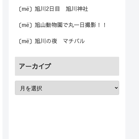
〔më〕旭川2日目 旭川神社
〔më〕旭山動物園で丸一日撮影！！
〔më〕旭川の夜 マチバル
アーカイブ