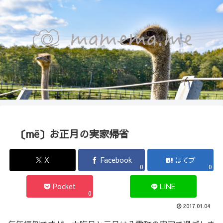
函館のカメラマン『Photo箱』naoのブログ
〔më〕お正月の実家帰省
X
Facebook
はてブ
0
0
Pocket
LINE
0
2017.01.04