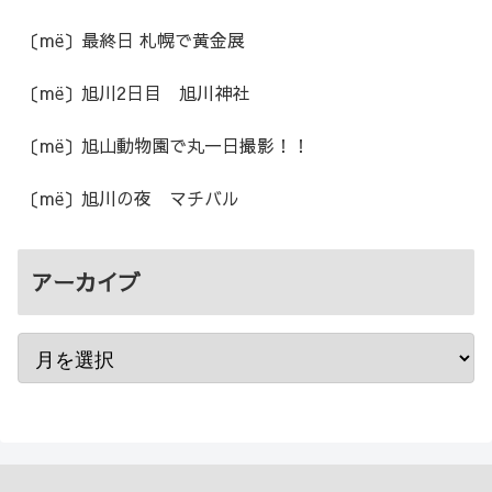
〔më〕最終日 札幌で黄金展
〔më〕旭川2日目 旭川神社
〔më〕旭山動物園で丸一日撮影！！
〔më〕旭川の夜 マチバル
アーカイブ