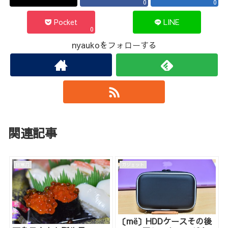
0
0
Pocket
LINE
0
nyaukoをフォローする
関連記事
日常♫
ガジェット
〔më〕HDDケースその後