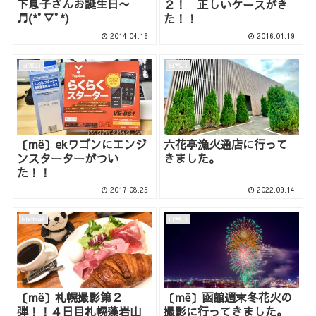
下息子さんお誕生日〜
２！ 正しいケースがき
♬(*ﾟ▽ﾟ*)
た！！
2014.04.16
2016.01.19
日常♫
日常♫
〔më〕ekワゴンにエンジ
六花亭漁火通店に行って
ンスターターがつい
きました。
た！！
2017.08.25
2022.09.14
Photo箱
日常♫
〔më〕札幌撮影第２
〔më〕函館週末冬花火の
弾！！４日目札幌藻岩山
撮影に行ってきました。