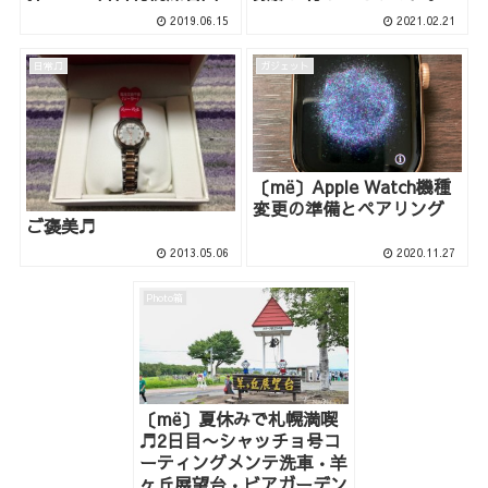
2019.06.15
2021.02.21
日常♫
ガジェット
〔më〕Apple Watch機種
変更の準備とペアリング
ご褒美♬
2013.05.06
2020.11.27
Photo箱
〔më〕夏休みで札幌満喫
♬2日目〜シャッチョ号コ
ーティングメンテ洗車•羊
ヶ丘展望台•ビアガーデン