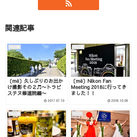
関連記事
Photo箱
Photo箱
〔më〕久しぶりのお出か
〔më〕Nikon Fan
け撮影その２♬〜トラピ
Meeting 2018に行ってき
スチヌ修道院編〜
ました！！
2017.07.10
2018.10.09
Photo箱
カメラ