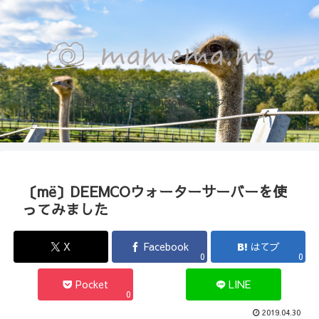
函館のカメラマン『Photo箱』naoのブログ
〔më〕DEEMCOウォーターサーバーを使
ってみました
X
Facebook
はてブ
0
0
Pocket
LINE
0
2019.04.30