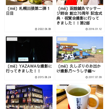
〔më〕札幌出張第二弾 1
〔më〕函館鍼灸マッサー
日目
ジ師会 創立70周年 記念式
典・祝賀会撮影に行って
きました！！第2部
2022.06.08
2016.01.12
イベント
Photo箱
〔më〕YAZAWAな撮影に
〔më〕久しぶりのお出か
行ってきました！！
け撮影♬〜うし子編〜
2015.08.24
2017.07.09
カメラ
Photo箱