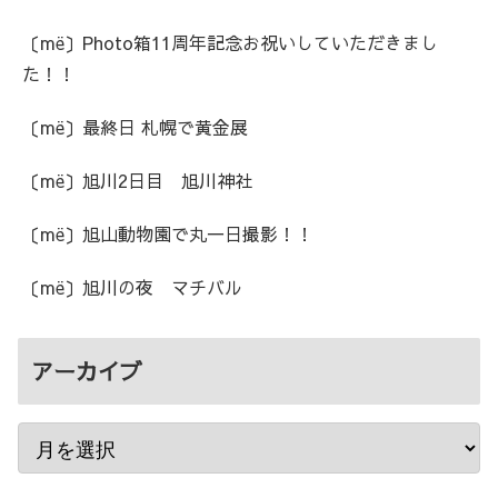
〔më〕Photo箱11周年記念お祝いしていただきまし
た！！
〔më〕最終日 札幌で黄金展
〔më〕旭川2日目 旭川神社
〔më〕旭山動物園で丸一日撮影！！
〔më〕旭川の夜 マチバル
アーカイブ