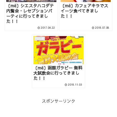
〔më〕シエスタハコダテ
〔më〕カフェアキラでス
内覧会・レセプションパ
イーツ食べてきまし
ーティに行ってきまし
た！！
た！！
2017.04.22
2018.07.08
Photo箱
〔më〕函館ガラビー 無料
大試飲会に行ってきまし
た！！
2018.11.03
スポンサーリンク