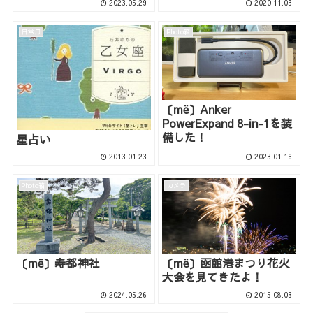
2023.05.29
2020.11.03
日常♫
Photo箱
〔më〕Anker
PowerExpand 8-in-1を装
備した！
星占い
2013.01.23
2023.01.16
Photo箱
カメラ
〔më〕寿都神社
〔më〕函館港まつり花火
大会を見てきたよ！
2024.05.26
2015.08.03