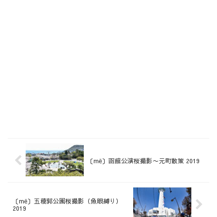
〔më〕函館公演桜撮影〜元町散策 2019
〔më〕五稜郭公園桜撮影（魚眼縛り）
2019