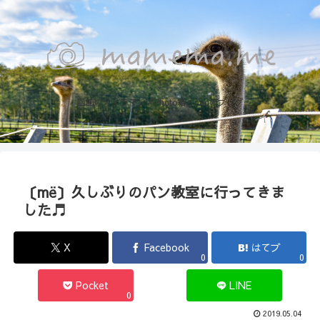
函館のカメラマン『Photo箱』naoのブログ
〔më〕久しぶりのパン教室に行ってきま
した♬
X
Facebook
はてブ
0
0
Pocket
LINE
0
2019.05.04