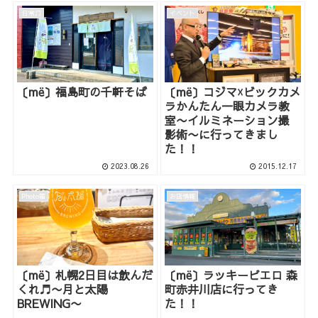
日常♫
イベント
〔më〕福島町の千軒そば
〔më〕コジマ☓ビックカメ
ラかんたん一眼カメラ教
室〜イルミネーション撮
影術〜に行ってきまし
た！！
2023.08.26
2015.12.17
Photo箱
お店情報
〔më〕札幌2日目は飲んだ
〔më〕ラッキーピエロ 森
くれ♬〜月と太陽
町赤井川店に行ってき
BREWING〜
た！！