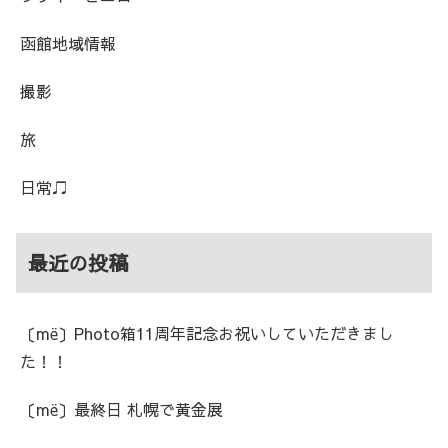
函館地域情報
撮影
旅
日常♫
最近の投稿
〔më〕Photo箱11周年記念お祝いしていただきまし
た！！
〔më〕最終日 札幌で黄金展