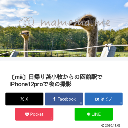
函館のカメラマン『Photo箱』naoのブログ
〔më〕日帰り苫小牧からの函館駅で
iPhone12proで夜の撮影
X
Facebook
はてブ
0
0
Pocket
LINE
0
2020.11.02