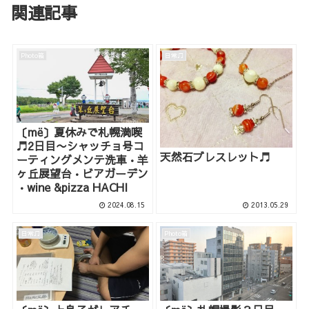
関連記事
Photo箱
日常♫
〔më〕夏休みで札幌満喫
♬2日目〜シャッチョ号コ
天然石ブレスレット♬
ーティングメンテ洗車•羊
ヶ丘展望台•ビアガーデン
•wine &pizza HACHI
2024.08.15
2013.05.29
日常♫
Photo箱