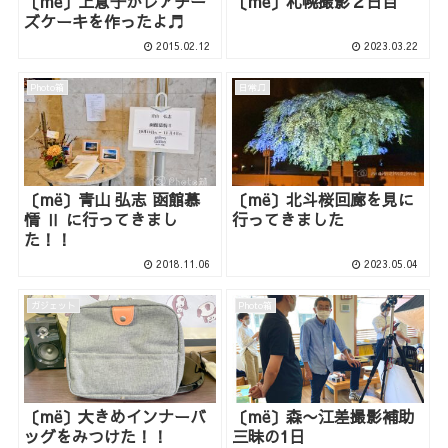
〔më〕上息子がレアチー
〔më〕札幌撮影２日目
ズケーキを作ったよ♬
2015.02.12
2023.03.22
Photo箱
日常♫
〔më〕青山 弘志 函館慕
〔më〕北斗桜回廊を見に
情 Ⅱ に行ってきまし
行ってきました
た！！
2018.11.06
2023.05.04
ガジェット
Photo箱
〔më〕大きめインナーバ
〔më〕森〜江差撮影補助
ッグをみつけた！！
三昧の1日