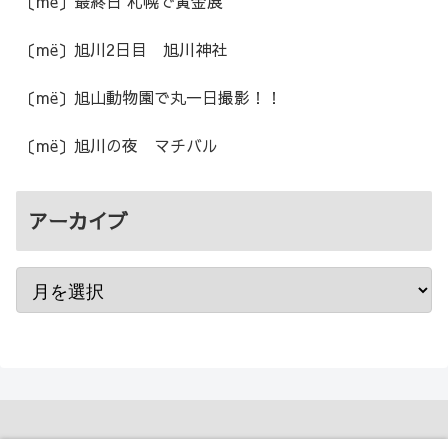
〔më〕最終日 札幌で黄金展
〔më〕旭川2日目 旭川神社
〔më〕旭山動物園で丸一日撮影！！
〔më〕旭川の夜 マチバル
アーカイブ