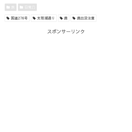
旅
日常♫
国道276号
支笏湖通り
鹿
鹿出没注意
スポンサーリンク