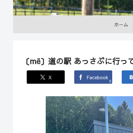
ホーム
〔më〕道の駅 あっさぶに行っ
X
Facebook
0