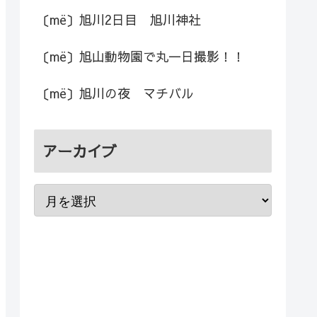
〔më〕旭川2日目 旭川神社
〔më〕旭山動物園で丸一日撮影！！
〔më〕旭川の夜 マチバル
アーカイブ