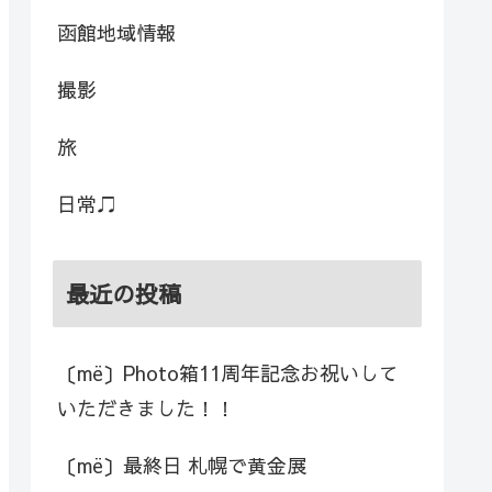
函館地域情報
撮影
旅
日常♫
最近の投稿
〔më〕Photo箱11周年記念お祝いして
いただきました！！
〔më〕最終日 札幌で黄金展