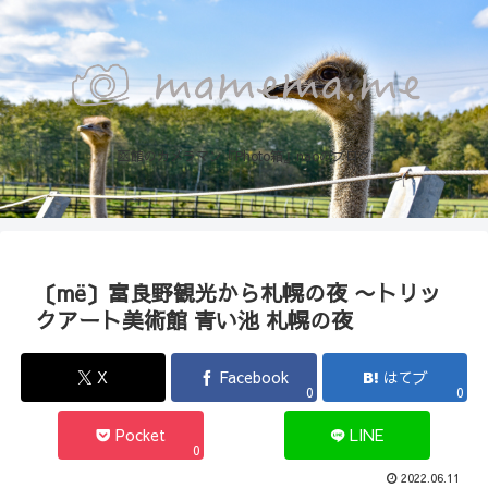
函館のカメラマン『Photo箱』naoのブログ
〔më〕富良野観光から札幌の夜 〜トリッ
クアート美術館 青い池 札幌の夜
X
Facebook
はてブ
0
0
Pocket
LINE
0
2022.06.11