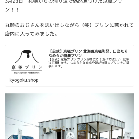
3月23日 札幌からの帰り道で偶然見つけた京極プリ
ン！！
丸顔のおじさんを思い出しながら（笑）プリンに惹かれて
店内に入ってみました。
【公式】京極プリン 北海道京極町発、口当たり
なめらか特濃プリン
【公式】京極プリン プリン好きにこそ食べて欲しい! 北海
道京極町から、なめらかな食感や艶が特徴のプリンをご提
供します。
kyogoku.shop