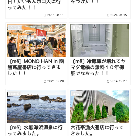
日！だいもんホコ天に行
をつけた！！
ってみた！！
2018.08.11
2024.07.15
イベント
日常♫
〔më〕MONO HAN in 函
〔më〕冷蔵庫が壊れてヤ
館蔦屋書店に行ってきま
マダ電機の無料１０年保
した！！
証でなおった！！
2021.06.20
2014.12.27
Photo箱
日常♫
〔më〕水無海浜温泉に行
六花亭漁火通店に行って
ってみました。
きました。