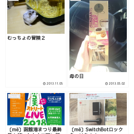
むっちょの冒険２
母の日
2013.11.05
2013.05.02
Photo箱
ガジェット
〔më〕函館港まつり最終
〔më〕SwitchBotロック