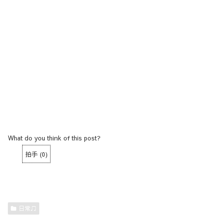
What do you think of this post?
拍手
(
0
)
日常♫