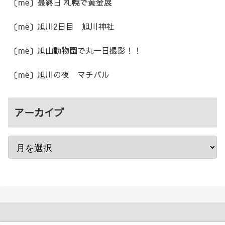
〔më〕最終日 札幌で黄金展
〔më〕旭川2日目 旭川神社
〔më〕旭山動物園で丸一日撮影！！
〔më〕旭川の夜 マチバル
アーカイブ