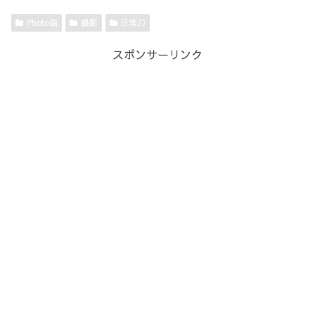
Photo箱
撮影
日常♫
スポンサーリンク