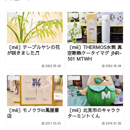
日常♫
日常♫
〔më〕テーブルヤシの花
〔më〕THERMOS水筒 真
が咲きました♬
空断熱ケータイマグ JNR-
501 MTWH
2022.05.02
2022.05.04
Photo箱
Photo箱
〔më〕モノクラin蔦屋書
〔më〕北見市のキャラク
店
ターミントくん
2017.03.25
2016.07.05