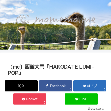
函館のカメラマン『Photo箱』naoのブログ
〔më〕函館大門『HAKODATE LUMI-
POP』
X
Facebook
はてブ
0
0
Pocket
LINE
0
2022.02.07