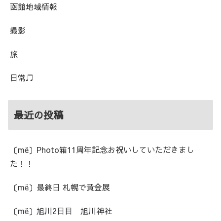
函館地域情報
撮影
旅
日常♫
最近の投稿
〔më〕Photo箱11周年記念お祝いしていただきまし
た！！
〔më〕最終日 札幌で黄金展
〔më〕旭川2日目 旭川神社