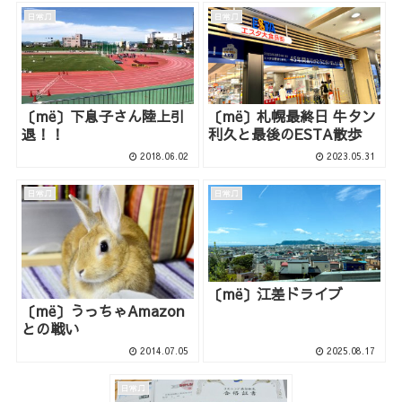
日常♫
日常♫
〔më〕下息子さん陸上引
〔më〕札幌最終日 牛タン
退！！
利久と最後のESTA散歩
2018.06.02
2023.05.31
日常♫
日常♫
〔më〕江差ドライブ
〔më〕うっちゃAmazon
との戦い
2014.07.05
2025.08.17
日常♫