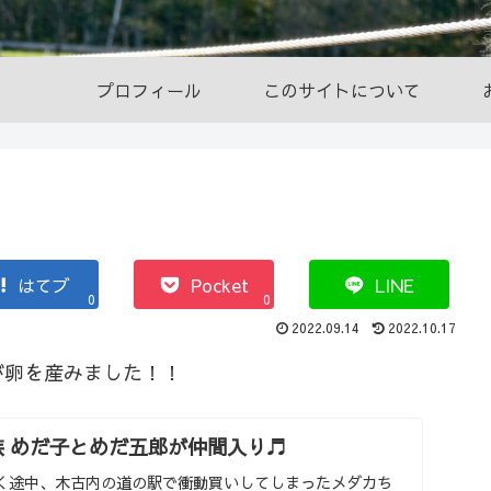
プロフィール
このサイトについて
はてブ
Pocket
LINE
0
0
2022.09.14
2022.10.17
が卵を産みました！！
族 めだ子とめだ五郎が仲間入り♬
く途中、木古内の道の駅で衝動買いしてしまったメダカち