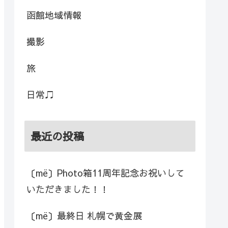
函館地域情報
撮影
旅
日常♫
最近の投稿
〔më〕Photo箱11周年記念お祝いして
いただきました！！
〔më〕最終日 札幌で黄金展