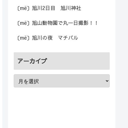
〔më〕旭川2日目 旭川神社
〔më〕旭山動物園で丸一日撮影！！
〔më〕旭川の夜 マチバル
アーカイブ