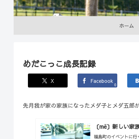
ホーム
めだこっこ成長記録
X
Facebook
0
先月我が家の家族になったメダ子とメダ五郎
〔më〕新しい家
福島町のイベントに行